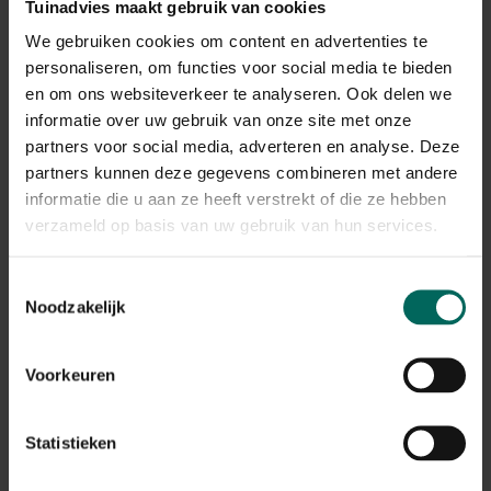
Winterhardheid
Tuinadvies maakt gebruik van cookies
matig winterhard, niet winterhard
We gebruiken cookies om content en advertenties te
Habitat
personaliseren, om functies voor social media te bieden
normale bodem, vochtige bodem
en om ons websiteverkeer te analyseren. Ook delen we
Standplaats
informatie over uw gebruik van onze site met onze
zon
partners voor social media, adverteren en analyse. Deze
Max. groeihoogte
partners kunnen deze gegevens combineren met andere
Max. 120 cm
informatie die u aan ze heeft verstrekt of die ze hebben
Ph bodem
verzameld op basis van uw gebruik van hun services.
neutraal
Bloeiperiode
Toestemmingsselectie
Noodzakelijk
JAN
FEB
MAA
APR
MEI
JUN
JUL
AUG
SEP
OKT
NOV
DEC
Voorkeuren
Speciale kenmerken
snijbloem, bijen aantrekken, vlinders
aantrekken, kuipplant
Statistieken