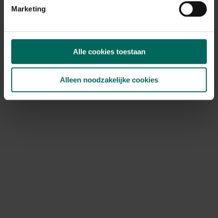
Marketing
Ontdek Tuinadvies — jouw partner voor alles wat groeit
Alle cookies toestaan
en bloeit. Betrouwbaar tuinadvies, kwaliteitsvolle
producten en inspiratie voor elke tuin- en dierliefhebber.
Alleen noodzakelijke cookies
Hulp & info
Retourneren
Verzendinfo
Wie zijn wij?
ONLINE BETALINGSMOGELIJKHEDEN