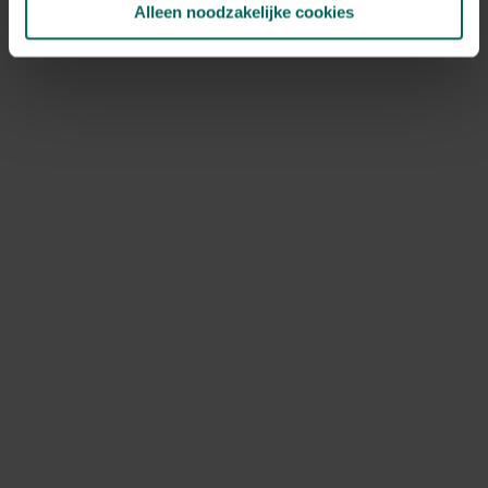
Alleen noodzakelijke cookies
NOV
DEC
Speciale kenmerken
snijbloem, geurende bloem, bijen
aantrekken, vlinders aantrekken
Ontdek Tuinadvies — jouw partner voor alles wat groeit
en bloeit. Betrouwbaar tuinadvies, kwaliteitsvolle
producten en inspiratie voor elke tuin- en dierliefhebber.
Hulp & info
Retourneren
Verzendinfo
Wie zijn wij?
ONLINE BETALINGSMOGELIJKHEDEN