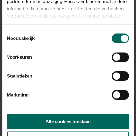
Plant eigenschappen
partners kunnen deze gegevens combineren met andere
informatie die u aan ze heeft verstrekt of die ze hebben
Bloeikleur
verzameld op basis van uw gebruik van hun services.
wit
Bladkleur
Toestemmingsselectie
groen
Noodzakelijk
Winterhardheid
goed winterhard
Voorkeuren
Habitat
normale bodem, vochtige bodem
Standplaats
Statistieken
halfschaduw
Max. groeihoogte
Max. 150 cm
Marketing
Ph bodem
zuurminnend, neutraal
Bloeiperiode
Alle cookies toestaan
JAN
FEB
MAA
APR
MEI
JUN
JUL
AUG
SEP
OKT