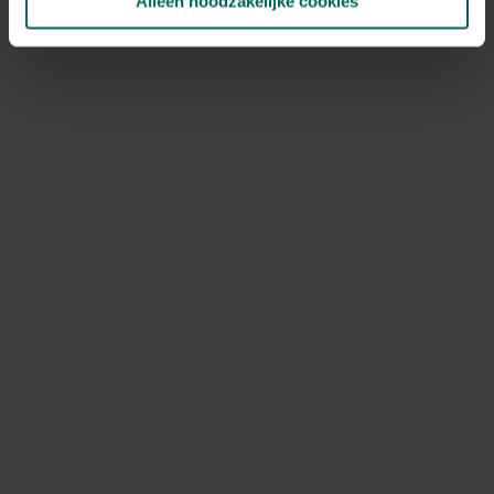
Alleen noodzakelijke cookies
NOV
DEC
Speciale kenmerken
snijbloem
Ontdek Tuinadvies — jouw partner voor alles wat groeit
en bloeit. Betrouwbaar tuinadvies, kwaliteitsvolle
producten en inspiratie voor elke tuin- en dierliefhebber.
Hulp & info
Retourneren
Verzendinfo
Wie zijn wij?
ONLINE BETALINGSMOGELIJKHEDEN