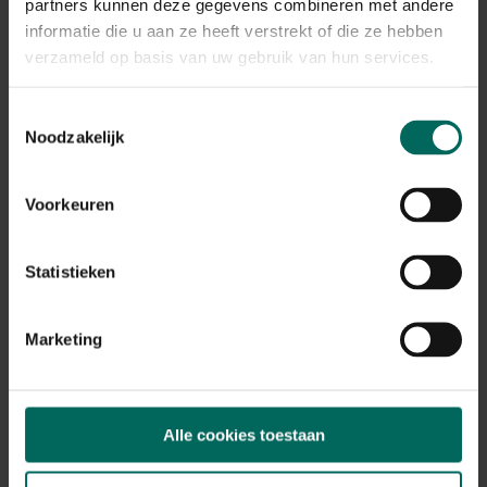
Plant eigenschappen
partners kunnen deze gegevens combineren met andere
informatie die u aan ze heeft verstrekt of die ze hebben
Bloeikleur
verzameld op basis van uw gebruik van hun services.
wit
Bladkleur
Toestemmingsselectie
groen, rood
Noodzakelijk
Winterhardheid
goed winterhard
Voorkeuren
Habitat
vochtige bodem
Standplaats
Statistieken
zon, halfschaduw
Max. groeihoogte
Max. 200 cm
Marketing
Ph bodem
kalkminnend
Bloeiperiode
Alle cookies toestaan
JAN
FEB
MAA
APR
MEI
JUN
JUL
AUG
SEP
OKT