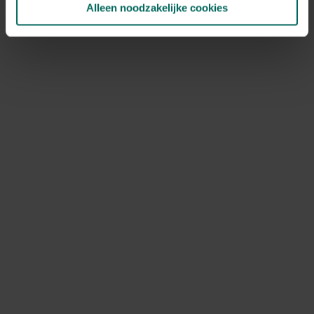
Alleen noodzakelijke cookies
NOV
DEC
Speciale kenmerken
opvallende schors, in groep planten, mooie
herfstverkleuring
Ontdek Tuinadvies — jouw partner voor alles wat groeit
en bloeit. Betrouwbaar tuinadvies, kwaliteitsvolle
producten en inspiratie voor elke tuin- en dierliefhebber.
Hulp & info
Retourneren
Verzendinfo
Wie zijn wij?
ONLINE BETALINGSMOGELIJKHEDEN