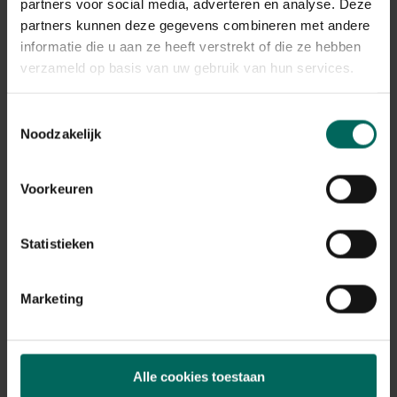
partners voor social media, adverteren en analyse. Deze
partners kunnen deze gegevens combineren met andere
Plant eigenschappen
informatie die u aan ze heeft verstrekt of die ze hebben
Bloeikleur
verzameld op basis van uw gebruik van hun services.
wit
Bladkleur
Toestemmingsselectie
groen
Noodzakelijk
Winterhardheid
goed winterhard, matig winterhard
Voorkeuren
Habitat
normale bodem, vochtige bodem
Statistieken
Standplaats
zon
Max. groeihoogte
Marketing
Max. 50 cm
Ph bodem
zuurminnend
Bloeiperiode
Alle cookies toestaan