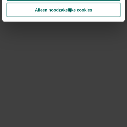
JAN
FEB
MAA
APR
MEI
JUN
JUL
AUG
SEP
OKT
Alleen noodzakelijke cookies
NOV
DEC
Speciale kenmerken
bodembedekkers, bijen aantrekken,
vlinders aantrekken, kuipplant, rotsplanten,
heidegrondplanten
Ontdek Tuinadvies — jouw partner voor alles wat groeit
en bloeit. Betrouwbaar tuinadvies, kwaliteitsvolle
producten en inspiratie voor elke tuin- en dierliefhebber.
Hulp & info
Retourneren
Verzendinfo
Wie zijn wij?