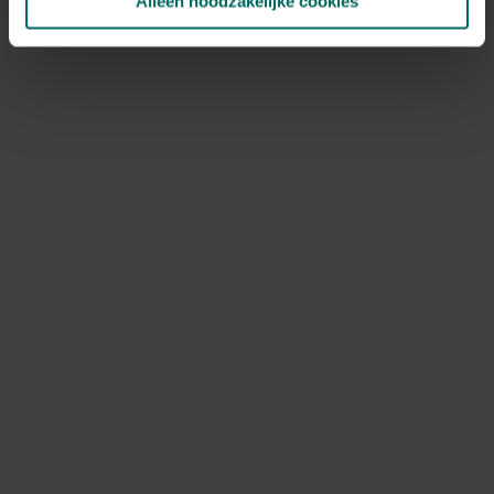
Alleen noodzakelijke cookies
NOV
DEC
Speciale kenmerken
geurende bloem, vlinders aantrekken
Ontdek Tuinadvies — jouw partner voor alles wat groeit
en bloeit. Betrouwbaar tuinadvies, kwaliteitsvolle
producten en inspiratie voor elke tuin- en dierliefhebber.
Hulp & info
Retourneren
Verzendinfo
Wie zijn wij?
ONLINE BETALINGSMOGELIJKHEDEN