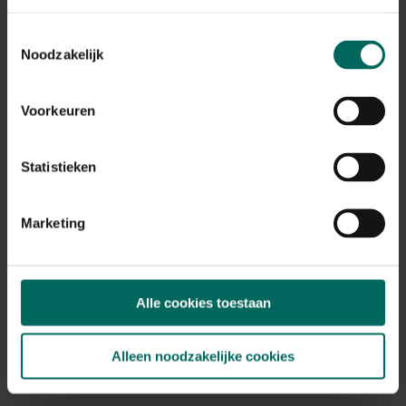
Bladkleur
grijs-zilver
Toestemmingsselectie
Noodzakelijk
Winterhardheid
matig winterhard
Habitat
Voorkeuren
normale bodem, vochtige bodem, stenige
bodem
Standplaats
Statistieken
zon, halfschaduw
Max. groeihoogte
Marketing
Max. 30 cm
Bloeiperiode
JAN
FEB
MAA
APR
MEI
JUN
JUL
AUG
SEP
OKT
Alle cookies toestaan
NOV
DEC
Speciale kenmerken
Alleen noodzakelijke cookies
kuipplant, in groep planten, rotsplanten