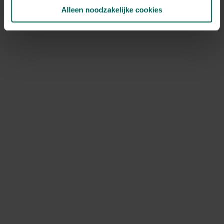
NOV
DEC
Alleen noodzakelijke cookies
Speciale kenmerken
snijbloem, bodembedekkers,
woekerplanten, bijen aantrekken, vlinders
aantrekken
Ontdek Tuinadvies — jouw partner voor alles wat groeit
en bloeit. Betrouwbaar tuinadvies, kwaliteitsvolle
producten en inspiratie voor elke tuin- en dierliefhebber.
Hulp & info
Retourneren
Verzendinfo
Wie zijn wij?