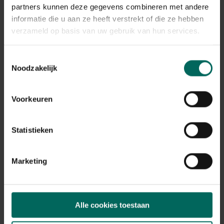
Plant eigenschappen
partners kunnen deze gegevens combineren met andere
informatie die u aan ze heeft verstrekt of die ze hebben
Bloeikleur
roze
verzameld op basis van uw gebruik van hun services.
Bladkleur
groen
Toestemmingsselectie
Noodzakelijk
Winterhardheid
goed winterhard
Habitat
Voorkeuren
normale bodem, vochtige bodem
Standplaats
Statistieken
zon, halfschaduw
Max. groeihoogte
Max. 70 cm
Marketing
Ph bodem
neutraal
Bloeiperiode
Alle cookies toestaan
JAN
FEB
MAA
APR
MEI
JUN
JUL
AUG
SEP
OKT