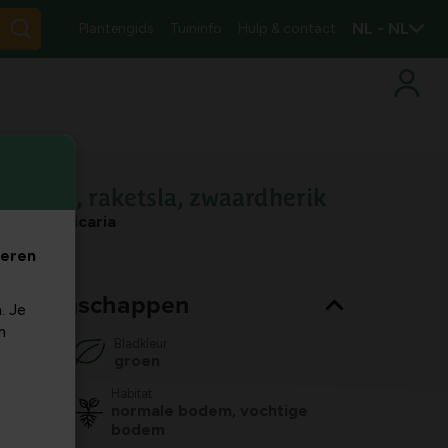
NL - NL
Plantengids
Tuininfo
Hulp & contact
Rucola, raketsla, zwaardherik
Eruca vesicaria
veren
nt eigenschappen
. Je
m
Bladkleur
groen
Habitat
normale bodem, vochtige
bodem