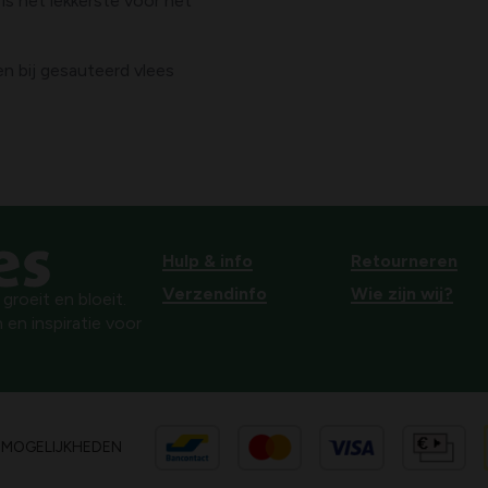
is het lekkerste voor het
d vlees
.
r om niet teveel ineens te
Hulp & info
Retourneren
Verzendinfo
Wie zijn wij?
roeit en bloeit.
 en inspiratie voor
SMOGELIJKHEDEN