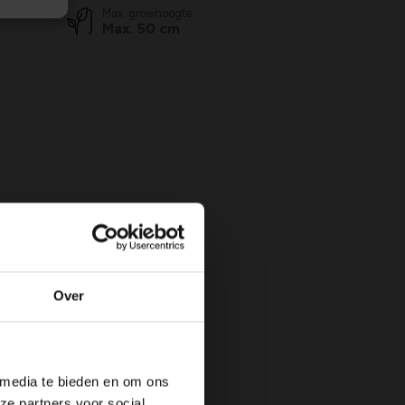
Max. groeihoogte
Max. 50 cm
Over
 media te bieden en om ons
ze partners voor social