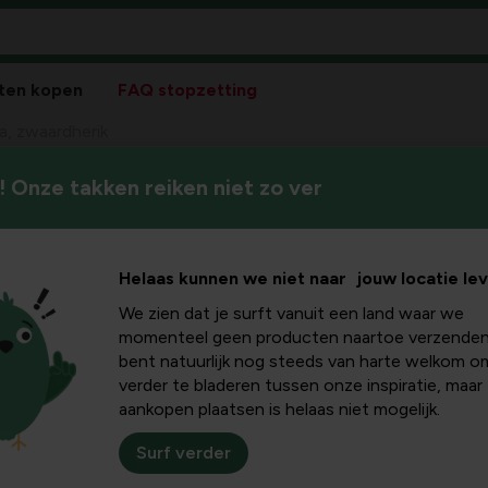
ten kopen
FAQ stopzetting
la, zwaardherik
 Onze takken reiken niet zo ver
Helaas kunnen we niet naar jouw locatie le
We zien dat je surft vanuit een land waar we
Pla
momenteel geen producten naartoe verzenden
bent natuurlijk nog steeds van harte welkom o
Bloeikleur
verder te bladeren tussen onze inspiratie, maar
wit
aankopen plaatsen is helaas niet mogelijk.
Winterhardheid
Surf verder
niet winterhard