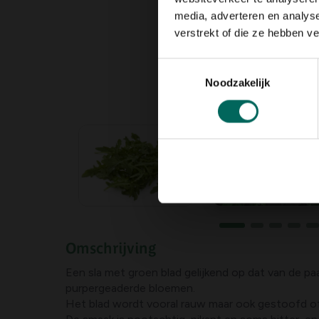
media, adverteren en analys
verstrekt of die ze hebben v
Toestemmingsselectie
Noodzakelijk
Omschrijving
Een sla met groen blad gelijkend op dat van de p
purpergeaderde bloemen.