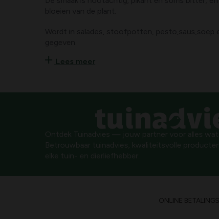
De smaak is nootachtig, pikant en soms bitter, en 
bloeien van de plant.
Wordt in salades, stoofpotten, pesto,saus,soep en bij gesauteer
gegeven.
Alleen op het einde van de kooktijd bijvoegen.
Lees meer
Oogsten kan het hele jaar door, de winter in serre
Het is een snelgroeiende plant daarom is het bete
zaaien of aan te planten maar met tussenpauze.
Ontdek Tuinadvies — jouw partner voor alles wat g
Betrouwbaar tuinadvies, kwaliteitsvolle producten
elke tuin- en dierliefhebber.
ONLINE BETALING