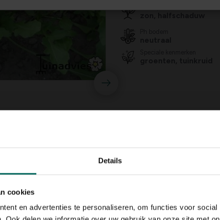
Standplaats
zon, halfschaduw
Ph bodem
neutraal
Speciale kenmerken
groenten, tuinkruid
Details
an cookies
ent en advertenties te personaliseren, om functies voor social
. Ook delen we informatie over uw gebruik van onze site met on