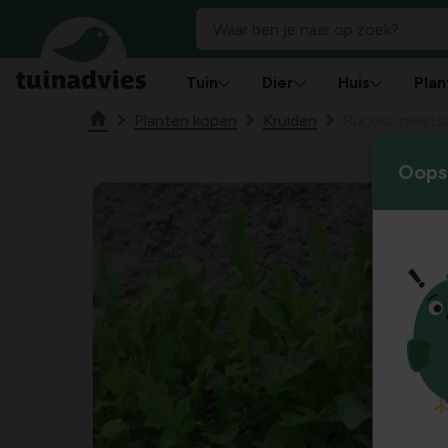
Tuin
Dier
Huis
Plan
Planten kopen
Kruiden
Rucola, rakets
Oops!