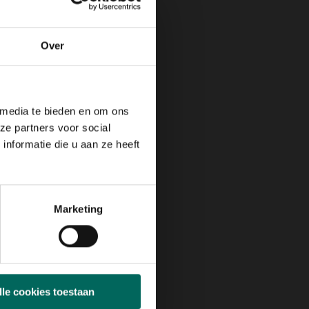
Max. groeihoogte
Max. 100 cm
Over
l
N
JUL
AUG
SEP
OKT
NOV
DEC
 media te bieden en om ons
ze partners voor social
nformatie die u aan ze heeft
Marketing
lle cookies toestaan