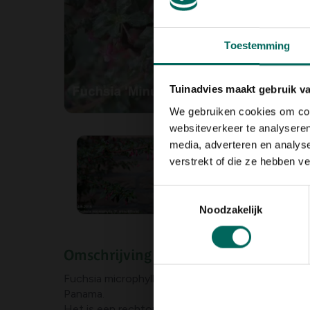
Toestemming
Tuinadvies maakt gebruik v
We gebruiken cookies om cont
websiteverkeer te analyseren
media, adverteren en analys
verstrekt of die ze hebben v
Toestemmingsselectie
Noodzakelijk
Omschrijving
Fuchsia microphylla is een bossige struik dat afkomstig is van Mexico tot
Panama.
Het is een rechtopgaand groeiende bellenplant me