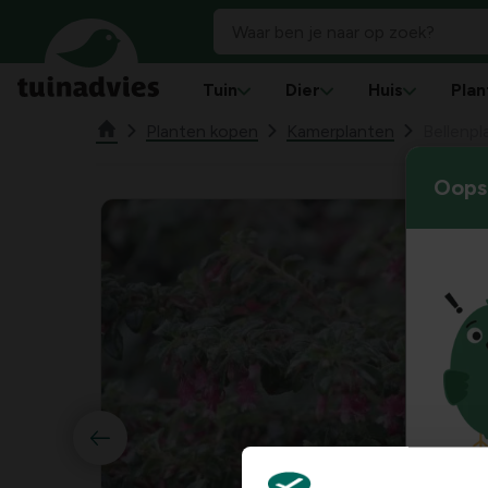
Tuin
Dier
Huis
Plan
Planten kopen
Kamerplanten
Bellenpl
Oops!