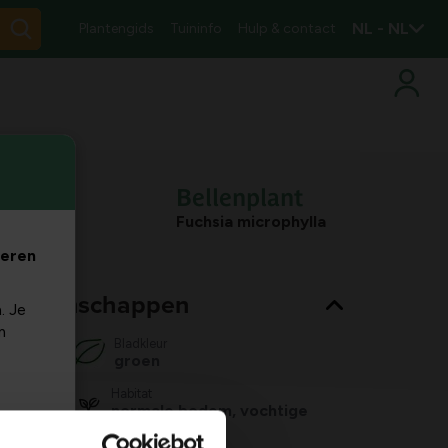
NL - NL
Plantengids
Tuininfo
Hulp & contact
Bellenplant
Fuchsia microphylla
veren
nt eigenschappen
. Je
m
Bladkleur
groen
Habitat
normale bodem, vochtige
bodem