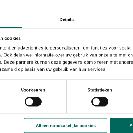
Standplaats
zon, halfschaduw
Ph bodem
Details
zuurminnend, neutraa
Bloeiperiode
an cookies
JAN
FEB
MAA
APR
MEI
JU
ent en advertenties te personaliseren, om functies voor social
. Ook delen we informatie over uw gebruik van onze site met on
Speciale kenmerken
kuipplant
e. Deze partners kunnen deze gegevens combineren met andere i
erzameld op basis van uw gebruik van hun services.
Voorkeuren
Statistieken
Alleen noodzakelijke cookies
A
t kleine bloemen en blaadjes.