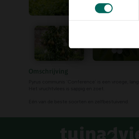
Omschrijving
Pyrus communis ´Conference´ is een vroege, lang
Het vruchtvlees is sappig en zoet.
Eén van de beste soorten en zelfbestuivend.