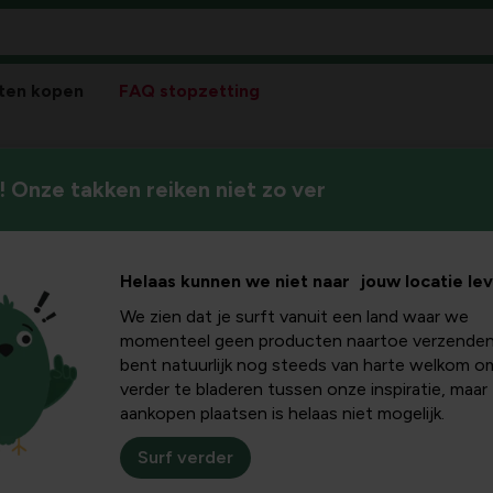
ten kopen
FAQ stopzetting
 Onze takken reiken niet zo ver
Helaas kunnen we niet naar jouw locatie le
We zien dat je surft vanuit een land waar we
Pla
momenteel geen producten naartoe verzenden
bent natuurlijk nog steeds van harte welkom o
Bloeikleur
verder te bladeren tussen onze inspiratie, maar
wit
aankopen plaatsen is helaas niet mogelijk.
Winterhardheid
goed winterhard
Surf verder
Standplaats