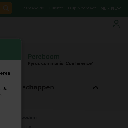
NL - NL
Plantengids
Tuininfo
Hulp & contact
Pereboom
Pyrus communis 'Conference'
veren
nt eigenschappen
. Je
m
Bladkleur
groen
Habitat
normale bodem
Max. groeihoogte