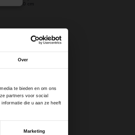
Max. 1500 cm
N
JUL
AUG
SEP
OKT
NOV
DEC
vallende
Over
uit
 media te bieden en om ons
ze partners voor social
nformatie die u aan ze heeft
Marketing