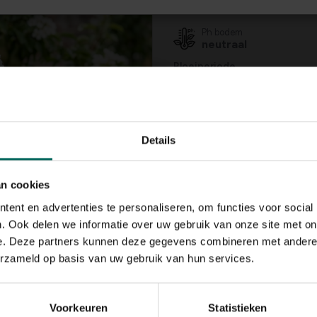
zon
Ph bodem
neutraal
Bloeiperiode
JAN
FEB
MAA
APR
MEI
JU
Speciale kenmerken
bijen aantrekken, op
Details
vruchten, mooie
herfstverkleuring, fr
an cookies
ent en advertenties te personaliseren, om functies voor social
. Ook delen we informatie over uw gebruik van onze site met on
e. Deze partners kunnen deze gegevens combineren met andere i
erzameld op basis van uw gebruik van hun services.
Voorkeuren
Statistieken