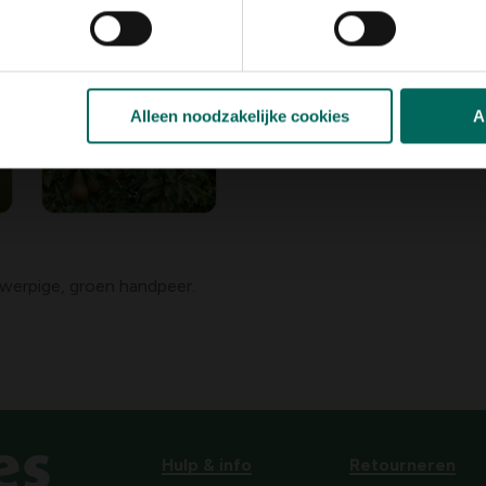
Alleen noodzakelijke cookies
A
werpige, groen handpeer.
Hulp & info
Retourneren