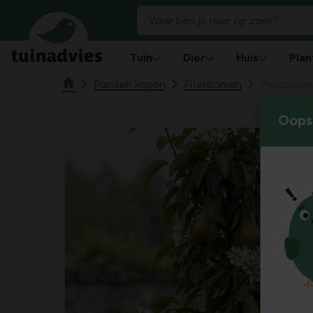
Tuin
Dier
Huis
Plan
Planten kopen
Fruitbomen
Pereboom
Oops!