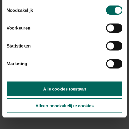
Plant eigenschappen
Toestemmingsselectie
Noodzakelijk
Bladkleur
grijs-zilver
Winterhardheid
Voorkeuren
goed winterhard
Habitat
Statistieken
normale bodem, vochtige bodem
Standplaats
zon
Marketing
Max. groeihoogte
Max. 70 cm
Ph bodem
Alle cookies toestaan
zuurminnend
Speciale kenmerken
opvallende bladeren, kuipplant, rotsplanten
Alleen noodzakelijke cookies