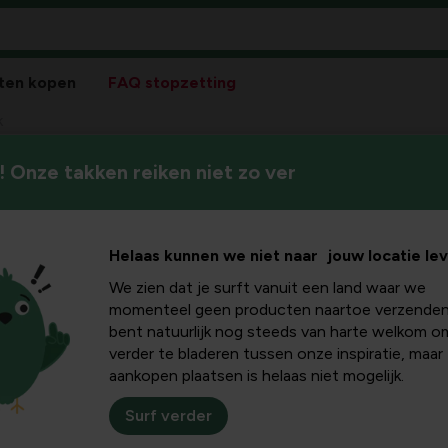
ten kopen
FAQ stopzetting
k
 Onze takken reiken niet zo ver
Helaas kunnen we niet naar jouw locatie le
We zien dat je surft vanuit een land waar we
Pla
momenteel geen producten naartoe verzenden
bent natuurlijk nog steeds van harte welkom o
Bladkleur
verder te bladeren tussen onze inspiratie, maar
bruin, rood
aankopen plaatsen is helaas niet mogelijk.
Habitat
vochtige bodem
Surf verder
Max. groeihoogte