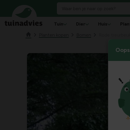
Tuin
Dier
Huis
Plan
Planten kopen
Bomen
Rode treurbeu
Oops!