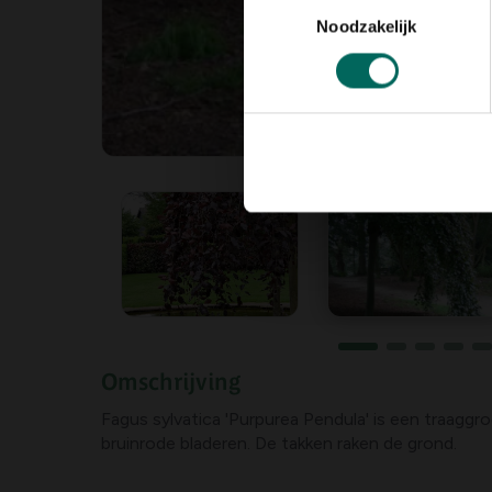
Toestemmingsselectie
Noodzakelijk
Omschrijving
Fagus sylvatica 'Purpurea Pendula' is een traagg
bruinrode bladeren. De takken raken de grond.