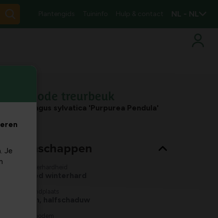
NL - NL
Plantengids
Tuininfo
Hulp & contact
Rode treurbeuk
Fagus sylvatica 'Purpurea Pendula'
veren
nt eigenschappen
. Je
m
Winterhardheid
goed winterhard
Standplaats
zon, halfschaduw
Ph bodem