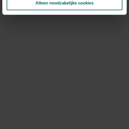
Alleen noodzakelijke cookies
NOV
DEC
Speciale kenmerken
mooie herfstverkleuring
Ontdek Tuinadvies — jouw partner voor alles wat groeit
en bloeit. Betrouwbaar tuinadvies, kwaliteitsvolle
producten en inspiratie voor elke tuin- en dierliefhebber.
Hulp & info
Retourneren
Verzendinfo
Wie zijn wij?
ONLINE BETALINGSMOGELIJKHEDEN