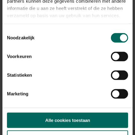
Plant eigenschappen
partners kunnen deze gegevens combineren met andere
informatie die u aan ze heeft verstrekt of die ze hebben
Bloeikleur
verzameld op basis van uw gebruik van hun services.
geel, groen
Bladkleur
Toestemmingsselectie
rood
Noodzakelijk
Winterhardheid
goed winterhard
Voorkeuren
Habitat
droge bodem, normale bodem, vochtige
bodem
Statistieken
Standplaats
zon, halfschaduw, schaduw
Marketing
Max. groeihoogte
Max. 600 cm
Ph bodem
kalkminnend, neutraal
Alle cookies toestaan
Bloeiperiode
JAN
FEB
MAA
APR
MEI
JUN
JUL
AUG
SEP
OKT