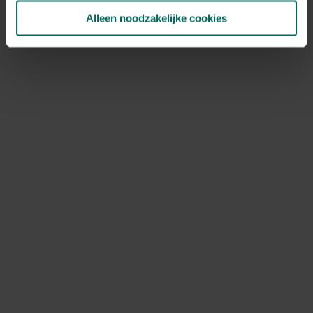
JAN
FEB
MAA
APR
MEI
JUN
JUL
AUG
SEP
OKT
Alleen noodzakelijke cookies
NOV
DEC
Speciale kenmerken
bijen aantrekken, opvallende bladeren,
opvallende bloemen, solitairplanten
Ontdek Tuinadvies — jouw partner voor alles wat groeit
en bloeit. Betrouwbaar tuinadvies, kwaliteitsvolle
producten en inspiratie voor elke tuin- en dierliefhebber.
Hulp & info
Retourneren
Verzendinfo
Wie zijn wij?