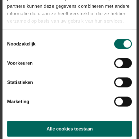
partners kunnen deze gegevens combineren met andere
Plant eigenschappen
informatie die u aan ze heeft verstrekt of die ze hebben
verzameld op basis van uw gebruik van hun services.
Bloeikleur
roze
Toestemmingsselectie
Bladkleur
groen
Noodzakelijk
Winterhardheid
matig winterhard
Voorkeuren
Habitat
droge bodem, normale bodem
Statistieken
Standplaats
zon
Max. groeihoogte
Marketing
Max. 400 cm
Ph bodem
neutraal
Alle cookies toestaan
Bloeiperiode