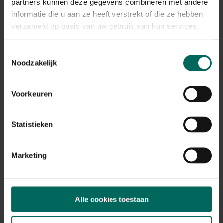
Plant eigenschappen
partners kunnen deze gegevens combineren met andere
informatie die u aan ze heeft verstrekt of die ze hebben
Bloeikleur
verzameld op basis van uw gebruik van hun services.
roze
Bladkleur
Toestemmingsselectie
zwart
Noodzakelijk
Winterhardheid
matig winterhard
Voorkeuren
Habitat
normale bodem, vochtige bodem
Standplaats
Statistieken
zon, halfschaduw, schaduw
Max. groeihoogte
Max. 30 cm
Marketing
Ph bodem
zuurminnend, neutraal
Bloeiperiode
Alle cookies toestaan
JAN
FEB
MAA
APR
MEI
JUN
JUL
AUG
SEP
OKT