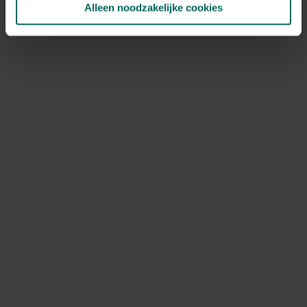
Alleen noodzakelijke cookies
NOV
DEC
Speciale kenmerken
bodembedekkers, opvallende bladeren,
kuipplant
Ontdek Tuinadvies — jouw partner voor alles wat groeit
en bloeit. Betrouwbaar tuinadvies, kwaliteitsvolle
producten en inspiratie voor elke tuin- en dierliefhebber.
Hulp & info
Retourneren
Verzendinfo
Wie zijn wij?
ONLINE BETALINGSMOGELIJKHEDEN