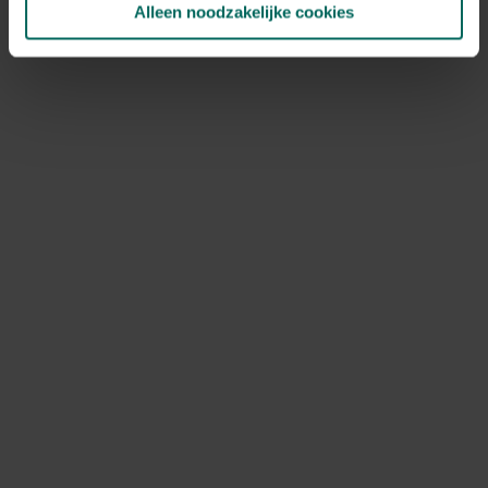
Alleen noodzakelijke cookies
NOV
DEC
Speciale kenmerken
snijbloem, bodembedekkers, opvallende
bladeren, rotsplanten
Ontdek Tuinadvies — jouw partner voor alles wat groeit
en bloeit. Betrouwbaar tuinadvies, kwaliteitsvolle
producten en inspiratie voor elke tuin- en dierliefhebber.
Hulp & info
Retourneren
Verzendinfo
Wie zijn wij?
ONLINE BETALINGSMOGELIJKHEDEN