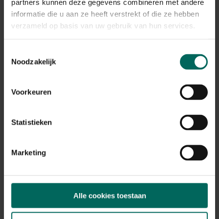
Plant eigenschappen
partners kunnen deze gegevens combineren met andere
informatie die u aan ze heeft verstrekt of die ze hebben
Bloeikleur
verzameld op basis van uw gebruik van hun services.
wit
Bladkleur
Toestemmingsselectie
geel
Noodzakelijk
Winterhardheid
goed winterhard
Voorkeuren
Habitat
normale bodem
Standplaats
Statistieken
zon, halfschaduw
Max. groeihoogte
Max. 40 cm
Marketing
Ph bodem
kalkminnend, neutraal
Bloeiperiode
Alle cookies toestaan
JAN
FEB
MAA
APR
MEI
JUN
JUL
AUG
SEP
OKT