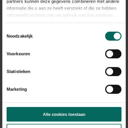
Plant eigenschappen
partners kunnen deze gegevens combineren met andere
informatie die u aan ze heeft verstrekt of die ze hebben
Bloeikleur
verzameld op basis van uw gebruik van hun services.
geel
Bladkleur
Toestemmingsselectie
groen, bruin
Noodzakelijk
Winterhardheid
matig winterhard
Voorkeuren
Habitat
normale bodem, vochtige bodem
Standplaats
Statistieken
halfschaduw, schaduw
Max. groeihoogte
Max. 40 cm
Marketing
Ph bodem
zuurminnend, neutraal
Bloeiperiode
Alle cookies toestaan
JAN
FEB
MAA
APR
MEI
JUN
JUL
AUG
SEP
OKT