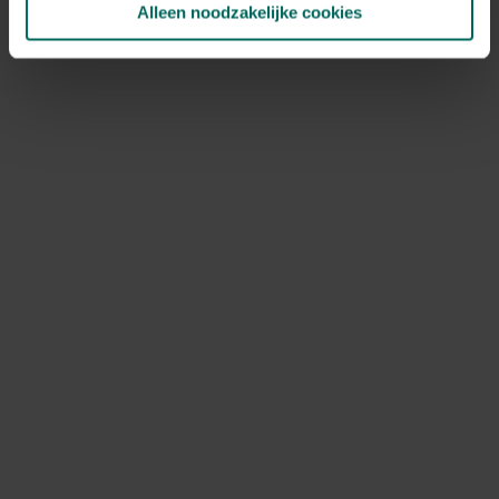
Alleen noodzakelijke cookies
NOV
DEC
Speciale kenmerken
bodembedekkers, opvallende bladeren,
rotsplanten
Ontdek Tuinadvies — jouw partner voor alles wat groeit
en bloeit. Betrouwbaar tuinadvies, kwaliteitsvolle
producten en inspiratie voor elke tuin- en dierliefhebber.
Hulp & info
Retourneren
Verzendinfo
Wie zijn wij?
ONLINE BETALINGSMOGELIJKHEDEN