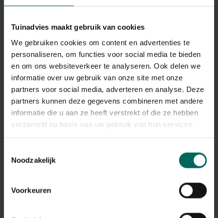
Tuinadvies maakt gebruik van cookies
We gebruiken cookies om content en advertenties te
personaliseren, om functies voor social media te bieden
en om ons websiteverkeer te analyseren. Ook delen we
informatie over uw gebruik van onze site met onze
partners voor social media, adverteren en analyse. Deze
partners kunnen deze gegevens combineren met andere
informatie die u aan ze heeft verstrekt of die ze hebben
verzameld op basis van uw gebruik van hun services.
Toestemmingsselectie
Noodzakelijk
Voorkeuren
Van stadstuin naar groene oase
Geen grote tuin? Of wil je die
kale muur, gevel of dat