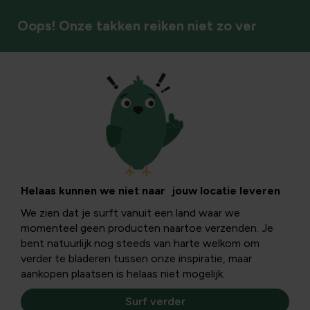
Oops! Onze takken reiken niet zo ver
Tuinstijlen & sfeer
Verticaal tuinieren
is hip!
Helaas kunnen we niet naar jouw locatie leveren
We zien dat je surft vanuit een land waar we
momenteel geen producten naartoe verzenden. Je
Het idee van verticaal tuinieren is eenvoudig: gebruik de
bent natuurlijk nog steeds van harte welkom om
wanden van je woning of terras als tuinoppervlak en maak
verder te bladeren tussen onze inspiratie, maar
de stad weer groen!
aankopen plaatsen is helaas niet mogelijk.
Surf verder