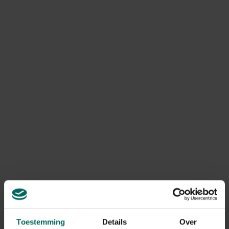
en natuur.
Planten in de stad
helpen de lucht zuiveren
,
verlagen
de CO2-uitstoot
en kunnen de temperatuur met 2 tot
8 graden doen dalen. Bovendien helpt groen bij
een
betere waterafvoer
: regenwater kan makkelijker in de
bodem dringen als er genoeg waterdoorlatende
oppervlakken zijn. Helaas verdwijnen zulke zones steeds
vaker, met wateroverlast en schade aan het ecosysteem
tot gevolg.
Het verdwijnen van groenzones betekent ook het
verlies van leefgebieden voor talloze insecten,
vogels en andere dieren
. Veel bestuivers sterven uit
met alle gevolgen van dien voor onze
voedselvoorziening. Allemaal goede redenen dus om
werk te maken van je eigen verticale (moes)tuin. Klein
beginnen kan al een groot verschil maken!
Toestemming
Details
Over