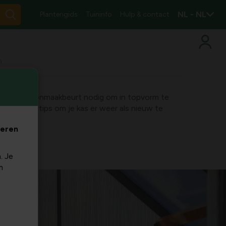
NL - NL
Plantengids
Tuininfo
Hulp & contact
n
r een schoonmaakbeurt nodig om in topvorm te
e essentiële tips om je kas er weer als nieuw te
veren
. Je
m