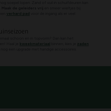
g soepel lopen. Zand of vuil in schuifdeuren kan
.
Maak de geleiders vrij
en smeer wieltjes bij
 een
verhard pad
voor de ingang als er veel
uinseizoen
lemaal schoon en in topvorm? Dan kan het
en! Haal je
kweekmateriaal
binnen, kies je
zaden
l nog een upgrade met handige accessoires.