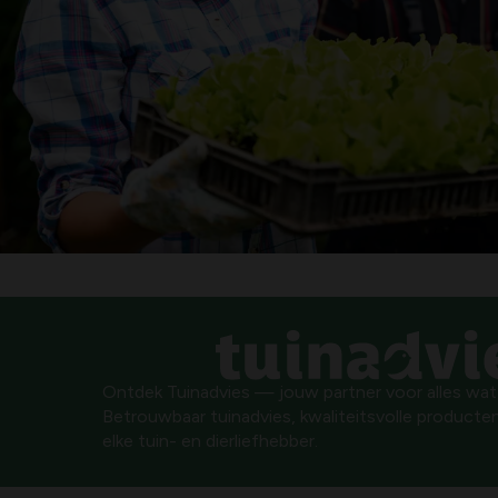
Ontdek Tuinadvies — jouw partner voor alles wat g
Betrouwbaar tuinadvies, kwaliteitsvolle producten
elke tuin- en dierliefhebber.