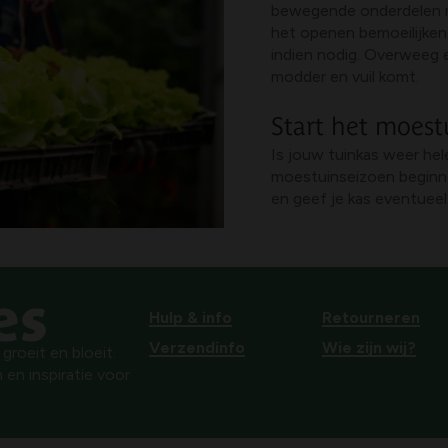
bewegende onderdelen no
het openen bemoeilijken
indien nodig. Overweeg
modder en vuil komt.
Start het moest
Is jouw tuinkas weer he
moestuinseizoen beginn
en geef je kas eventuee
Hulp & info
Retourneren
Verzendinfo
Wie zijn wij?
roeit en bloeit.
 en inspiratie voor