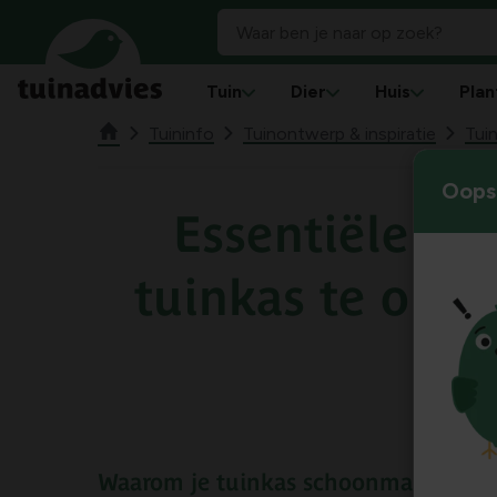
Tuin
Dier
Huis
Plan
Tuininfo
Tuinontwerp & inspiratie
Tuin
Oops!
Essentiële tip
tuinkas te ond
Waarom je tuinkas schoonmaken