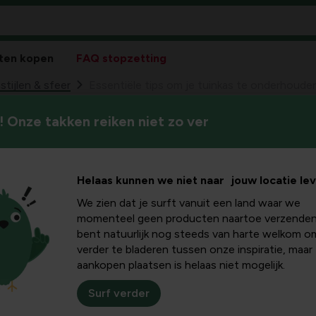
ten kopen
FAQ stopzetting
stijlen & sfeer
Essentiële tips om je tuinkas te onderhoude
 Onze takken reiken niet zo ver
Een serre heeft na de winte
s om je
blijven. In dit artikel delen w
laten uitzien.
erhouden
Helaas kunnen we niet naar jouw locatie le
We zien dat je surft vanuit een land waar we
momenteel geen producten naartoe verzenden
bent natuurlijk nog steeds van harte welkom o
verder te bladeren tussen onze inspiratie, maar
aankopen plaatsen is helaas niet mogelijk.
Surf verder