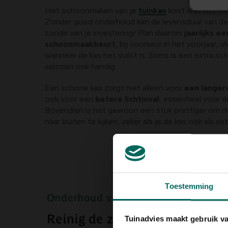
Het schoonmaken van je
tuinkas
kost wat tijd, ma
Zonder goed onderhoud kan de levensduur van de k
zonde van je investering! Plan daarom
jaarlijks e
schoonmaakbeurt
, bij voorkeur in het voorjaar, v
wanneer de kas het vuilst is. Soms is een extra sc
seizoen ook handig.
Een schone kas zorgt niet alleen voor
een langer
ook voor een
betere lichtinval
, essentieel voor d
Bovendien is het gewoon een stuk prettiger om d
naar buiten te kijken, zeker als je de kas ook als ext
Toestemming
Onderhoud van je tuinkas
Reinig de zijwanden
Tuinadvies maakt gebruik v