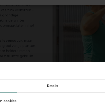
ar het loont zeker.
as flink verkorten -
en grondige
lak na de winter,
hoonmaak later in het
e levensduur,
maar
e groei van je planten.
oor heldere ramen
ra zitruimte gebruikt.
Details
an cookies