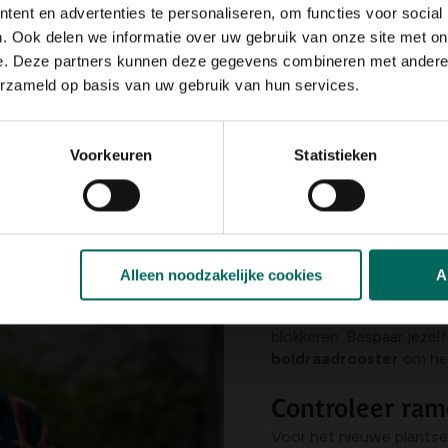
oongemaakt moeten worden, zowel
binnen als buiten, inclusie
ent en advertenties te personaliseren, om functies voor social
lauw water met een klein beetje afwasmiddel.
Vermijd agressi
. Ook delen we informatie over uw gebruik van onze site met on
n. Met een ladder, spons en emmer ben je snel klaar.
e. Deze partners kunnen deze gegevens combineren met andere i
erzameld op basis van uw gebruik van hun services.
stevige
trapladder
naast de kas en gereedschap met een lange 
wijder eerst voorzichtig bladeren, takken en ander vuil met ee
Voorkeuren
Statistieken
 je lichaam. Daarna kun je het dak met water schoonmaken.
Hou de goten v
Alleen noodzakelijke cookies
A
Controleer regelmati
Vooral in het najaar kun
blokkeren. Bespaar jezel
boldraadrooster
om he
Controleer ra
Voor het nieuwe plantsei