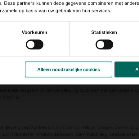
e. Deze partners kunnen deze gegevens combineren met andere i
e stappen.
erzameld op basis van uw gebruik van hun services.
Voorkeuren
Statistieken
 en ontsmet het snoeigereedschap na elke snede om verspreid
del toepassen, maar Monilia keert vaak terug; traditionele mid
ueffecten.
ne zorgvuldig te beschermen: creëer een grasvrije cirkel van
ncurrentie met gras te verminderen.
rrentie van gras en onkruid te beperken; overweeg het gebr
Alleen noodzakelijke cookies
A
de boom kwetsbaar maken voor schimmels; voer bemesting mati
anzienlijk vergeeld is, kan vervanging door een minder vatbare
 Monilia.
d diepe grondwerken rondom de wortels en beperk bemesting
 luchtcirculatie rondom de boom. Een mulchlaag rond de stam