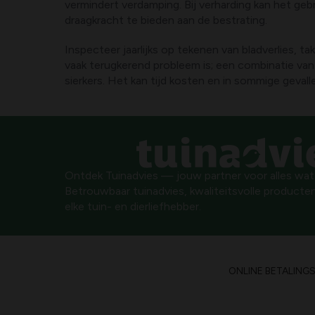
vermindert verdamping. Bij verharding kan het ge
draagkracht te bieden aan de bestrating.
Inspecteer jaarlijks op tekenen van bladverlies, t
vaak terugkerend probleem is; een combinatie van
sierkers. Het kan tijd kosten en in sommige gevall
Ontdek Tuinadvies — jouw partner voor alles wat g
Betrouwbaar tuinadvies, kwaliteitsvolle producten
elke tuin- en dierliefhebber.
ONLINE BETALING