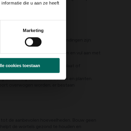
nformatie die u aan ze heeft
Marketing
ing te voorkomen.
delen zoals koperhoudende verbindingen zijn
 ongeveer 2 meter rondom de stam en vul aan met
uik van bomenzand, bomengranulaat of
lle cookies toestaan
g uit en volg advies voor bomen en planten.
 soort overwogen worden; er bestaan
 tot de aanbevolen hoeveelheden. Bouw geen
 helpt de wortels gezond te houden en