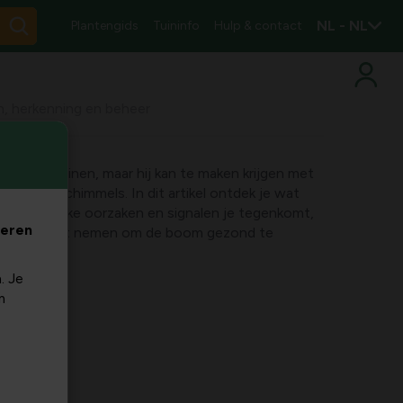
NL - NL
Plantengids
Tuininfo
Hulp & contact
en, herkenning en beheer
r in veel tuinen, maar hij kan te maken krijgen met
 Monilia-schimmels. In dit artikel ontdek je wat
e boom, welke oorzaken en signalen je tegenkomt,
veren
gelen je kunt nemen om de boom gezond te
. Je
m