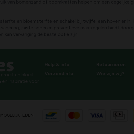
bruik van bomenzand of boomkratten helpen om een degelijke gr
aksterfte en bloemsterfte en schakel bij twijfel een hovenier i
 sanering, juiste snoei en preventieve maatregelen biedt door
en kan vervanging de beste optie zijn.
Hulp & info
Retourneren
Verzendinfo
Wie zijn wij?
roeit en bloeit.
 en inspiratie voor
SMOGELIJKHEDEN