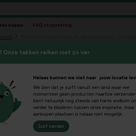
ten kopen
FAQ stopzetting
oeien
Monilia en bladverlies bij de Japanse sierkers: oorzak
 Onze takken reiken niet zo ver
De Japanse sierkers is populai
erlies bij
bladverlies en taksterfte door
Monilia precies doet bij dez
erkers:
Helaas kunnen we niet naar jouw locatie le
en welke praktische maatre
houden.
We zien dat je surft vanuit een land waar we
enning en
momenteel geen producten naartoe verzenden
bent natuurlijk nog steeds van harte welkom o
verder te bladeren tussen onze inspiratie, maar
aankopen plaatsen is helaas niet mogelijk.
Surf verder