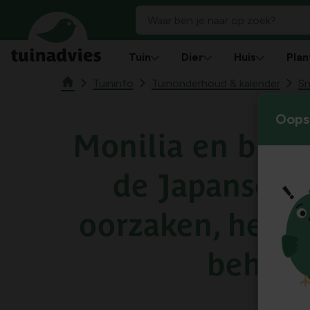
Tuin
Dier
Huis
Plan
Tuininfo
Tuinonderhoud & kalender
Sn
Oops!
Monilia en bladv
de Japanse si
oorzaken, herk
beheer