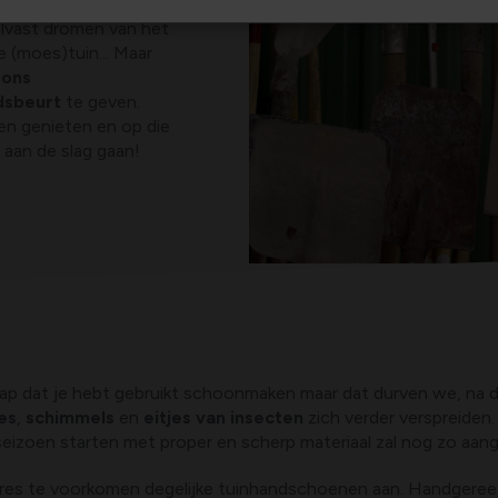
te komen en te
alvast dromen van het
 (moes)tuin... Maar
 ons
dsbeurt
te geven.
len genieten en op die
 aan de slag gaan!
chap dat je hebt gebruikt schoonmaken maar dat durven we, na
es
,
schimmels
en
eitjes van insecten
zich verder verspreiden.
eizoen starten met proper en scherp materiaal zal nog zo aang
sures te voorkomen degelijke tuinhandschoenen aan. Handgere