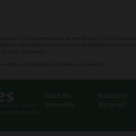
eizoen het tuingereedschap op een droge en vorstvrije plaats
oelig zijn aan koude temperaturen kan je afdekken met een b
n plastiek zak bewaren.
ze webshop de nodigde materialen voor elke klus!
Hulp & info
Retourneren
Verzendinfo
Wie zijn wij?
roeit en bloeit.
 en inspiratie voor