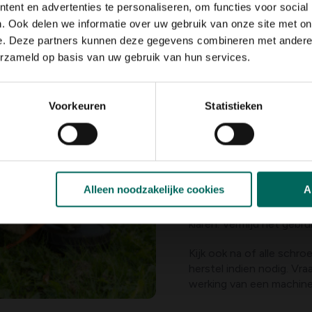
ent en advertenties te personaliseren, om functies voor social
. Ook delen we informatie over uw gebruik van onze site met on
e. Deze partners kunnen deze gegevens combineren met andere i
Tuinmachines rei
erzameld op basis van uw gebruik van hun services.
De grasmachine, bosmaai
opnieuw bewezen. Voor 
maaien
te worden verwi
Voorkeuren
Statistieken
worden
. Check eerst al
klus begint. Werken de m
voorkom je dat ze beginn
reinigen van de messen
te vermijden. Leg de mac
Alleen noodzakelijke cookies
A
een houten spatel. Rein
grasmaaierborstel DUO h
klaren. Vermijd het geb
Kijk ook na of alle sch
herstel indien nodig. Vra
werking van een machine