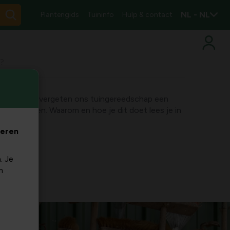
NL - NL
Plantengids
Tuininfo
Hulp & contact
?
en we niet vergeten ons tuingereedschap een
t te geven. Waarom en hoe je dit doet lees je in
veren
. Je
m