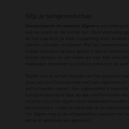
Slijp je tuingereedschap
Snoeischaren en messen slijpen
is een belangrij
ook de spade en de schop niet. Door veelvuldig g
en vuil waardoor je meer inspanning moet leveren 
planten, struiken en bomen. Met bot snoeimateriaa
snede waardoor de kans groter is dat er ziektes e
binnen dringen, en dat willen we niet. Met een sc
makkelijker doorheen wortels en onkruid in de aard
Slijpen doe je na het reinigen van het gereedschap
door een proffesional maar met een slijpsteen of sl
zelf in handen nemen. Een slijpmachine is hiervoor
tuingereedschap is klaar als alle oneffenheden we
moeten voor het slijpen eerst behandeld worden 
bevochtigd is. Indien mogelijk kan je de snoeischaar
het slijpen mag je de schaarbladen inwrijven met w
kan je er jarenlang van genieten!