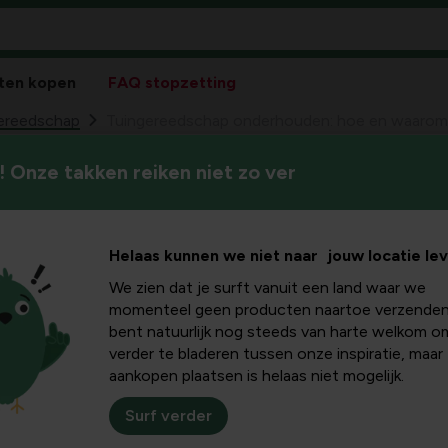
ten kopen
FAQ stopzetting
ereedschap
Tuingereedschap onderhouden: hoe en waarom
 Onze takken reiken niet zo ver
Voor we alles opbergen mog
schap
laatste goede onderhoudsbeur
volgend artikel.
 hoe en
Helaas kunnen we niet naar jouw locatie le
We zien dat je surft vanuit een land waar we
?
momenteel geen producten naartoe verzenden
bent natuurlijk nog steeds van harte welkom o
verder te bladeren tussen onze inspiratie, maar
aankopen plaatsen is helaas niet mogelijk.
Surf verder