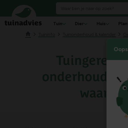
Tuin
Dier
Huis
Plan
Tuininfo
Tuinonderhoud & kalender
G
Oops!
Tuingereed
onderhouden:
waarom