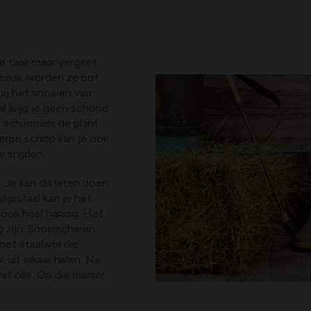
ke taak maar vergeet
ebruik worden ze bot
bij het snoeien van
l krijg je geen schone
n schimmels de plant
herpe schop kan je ook
e snijden.
. Je kan dit laten doen
ijpstaal kan je het
 ook heel handig. Het
g zijn. Snoeischaren
met staalwol die
 uit elkaar halen. Na
at olie. Op die manier