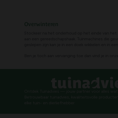
Overwinteren
Stockeer na het onderhoud op het einde van het s
aan een gereedschapshaak. Tuinmachines die gev
geslepen zijn kan je in een doek wikkelen en in ee
Ben je toch aan vervanging toe dan vind je in on
Ontdek Tuinadvies — jouw partner voor alles wat g
Betrouwbaar tuinadvies, kwaliteitsvolle producten
elke tuin- en dierliefhebber.