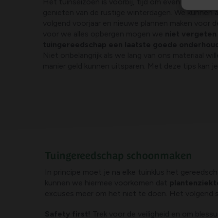
Het tuinseizoen is voorbij, tijd om even op adem 
genieten van de rustige winterdagen. We kunnen 
volgend voorjaar en nieuwe plannen maken voor de
voor we alles opbergen mogen we
niet vergeten
tuingereedschap een laatste goede onderhou
Niet onbelangrijk als we lang van ons materiaal wil
manier geld kunnen uitsparen. Met deze tips kan je
Tuingereedschap schoonmaken
In principe moet je na elke tuinklus het gereeds
kunnen we hiermee voorkomen dat
plantenziekt
excuses meer om het niet te doen. Het volgend s
Safety first!
Trek voor de veiligheid en om bles