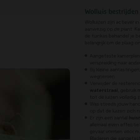
Wolluis bestrijden
Wolluizen zijn actiever in
aanwezig op de plant. Ka
de tuinkas behandel je b
belangrijk om de plaag o
Aangetaste kamerplan
verspreiding naar and
Bij kleine aantastinge
wegnemen.
Verwijder de resterend
waterstraal
, gebruik
tot de luizen volledig 
Was steeds jouw hande
op dat de luizen zich n
Er zijn een aantal
huis
allemaal even effectie
gevaar vormen voor nutt
Bladeren die aangetast 