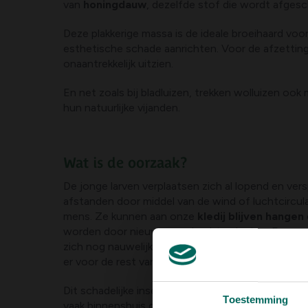
van
honingdauw
, dezelfde stof die wordt afgesch
Deze plakkerige massa is de ideale broeihaard voo
esthetische schade aanrichten. Voor de afzetting 
onaantrekkelijk uitzien.
En net zoals bij bladluizen, trekken wolluizen o
hun natuurlijke vijanden.
Wat is de oorzaak?
De jonge larven verplaatsen zich al lopend en ver
afstanden door middel van de wind of luchtcircula
mens. Ze kunnen aan onze
kledij blijven hangen
worden door nieuw aangekochte planten. Eens v
zich nog nauwelijks. De wolluis zoekt een plek om 
er voor de rest van haar dagen.
Dit schadelijke insect
houdt van warme en voch
Toestemming
vaak binnenshuis op kamerplanten of planten in d