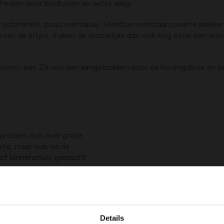
eiden door bladluizen en witte vlieg.
r schimmels, zoals roetdauw. Hierdoor ontstaan zwarte plekken
van de eitjes, maken de vrouwtjes dan ook nog eens een wasacht
ok mieren aan. Ze worden aangetrokken door de honingdauw en i
spreiden zich over grote
tie, maar ook via de
of binnenshuis gebracht
olwassen verplaatsen ze
zich te nestelen en blijft
tige plaatsen
en vind je
Details
e tuinkas. Onder andere