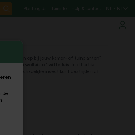
NL - NL
Plantengids
Tuininfo
Hulp & contact
rde bladeren op bij jouw kamer- of tuinplanten?
ast hebt van
wolluis of witte luis
. In dit artikel
 hoe je dit schadelijke insect kunt bestrijden of
veren
. Je
m