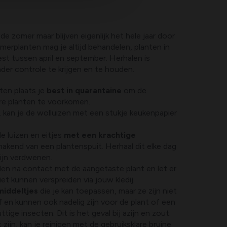
 de zomer maar blijven eigenlijk het hele jaar door
merplanten mag je altijd behandelen, planten in
est tussen april en september. Herhalen is
nder controle te krijgen en te houden.
ten plaats je
best in quarantaine
om de
ere planten te voorkomen.
n, kan je de wolluizen met een stukje keukenpapier
e luizen en eitjes
met een krachtige
 makend van een plantenspuit. Herhaal dit elke dag
zijn verdwenen.
n na contact met de aangetaste plant en let er
iet kunnen verspreiden via jouw kledij.
middeltjes
die je kan toepassen, maar ze zijn niet
f en kunnen ook nadelig zijn voor de plant of een
ige insecten. Dit is het geval bij azijn en zout.
zijn, kan je reinigen met de gebruiksklare bruine