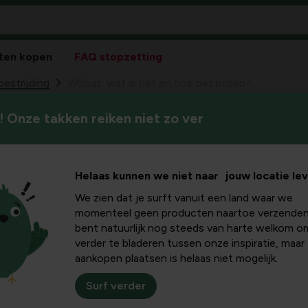
ten kopen
FAQ stopzetting
estrijding
Wolluis: wat is het en hoe bestrijden?
 Onze takken reiken niet zo ver
Merk je vervormde of verkleu
het en hoe
Dan bestaat de kans dat je l
vertellen je wat wolluis is en
n?
Helaas kunnen we niet naar jouw locatie le
voorkomen.
We zien dat je surft vanuit een land waar we
momenteel geen producten naartoe verzenden
bent natuurlijk nog steeds van harte welkom o
verder te bladeren tussen onze inspiratie, maar
aankopen plaatsen is helaas niet mogelijk.
Wat is wolluis?
Surf verder