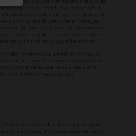
en (Pseudococcidae) behoren net zoals de dopluis
hildluizen
, met dat verschil dat ze geen schild
 tot 6 mm lang en bedekt met een wollige laag. De
ven dit wollige uiterlijk behouden en bewegen
ensloop. Dit terwijl de mannetjes transformeren
 Ze zijn echter zeer klein, moeilijk met het blote
kel van nut om de vrouwtjes te bevruchten.
ie opvallen en de meeste schade aanrichten. Ze
rden eitjes per week en vooral de jonge larven
ardoor ze zich razendsnel verspreiden. Het is
ijdig op te merken en aan te pakken.
n. Met als gevolg dat de bladeren geel of bruin
uikers op die ze terug afscheiden onder de vorm