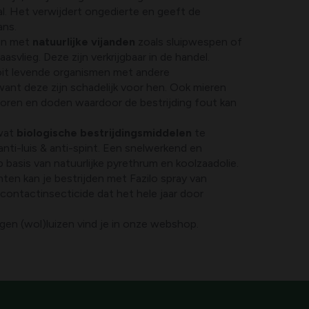
l. Het verwijdert ongedierte en geeft de
ans.
den met
natuurlijke vijanden
zoals sluipwespen of
asvlieg. Deze zijn verkrijgbaar in de handel.
it levende organismen met andere
want deze zijn schadelijk voor hen. Ook mieren
toren en doden waardoor de bestrijding fout kan
 wat
biologische bestrijdingsmiddelen
te
anti-luis & anti-spint. Een snelwerkend en
 basis van natuurlijke pyrethrum en koolzaadolie.
ten kan je bestrijden met Fazilo spray van
contactinsecticide dat het hele jaar door
en (wol)luizen vind je in onze webshop.