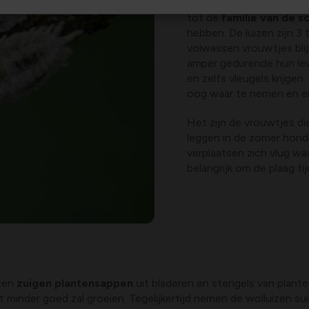
Wolluizen of witte luiz
tot de
familie van de sc
hebben. De luizen zijn 3
volwassen vrouwtjes blij
amper gedurende hun lev
en zelfs vleugels krijgen.
oog waar te nemen en en
Het zijn de vrouwtjes d
leggen in de zomer honde
verplaatsen zich vlug wa
belangrijk om de plaag t
izen
zuigen plantensappen
uit bladeren en stengels van plante
t minder goed zal groeien. Tegelijkertijd nemen de wolluizen s