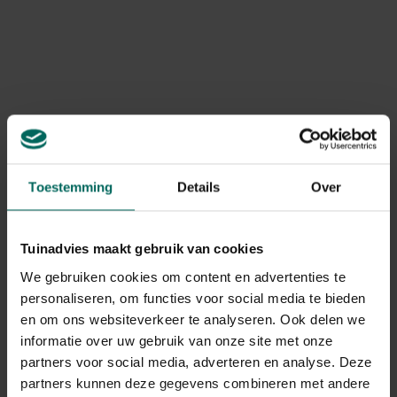
een hekel aan hebben
waardoor ze weg blijven uit je
tuin. Zet deze planten op strategische plaatsen om de
toevallige voorbijganger te laten weten dat hij niet
welkom is: ooievaarsbek, citroenverbena, citroentijm,
vuurwerkplant, wijnruit...
Takken van mei-of vuurdoorn op plaatsen waar katten
lopen of graven kan ze afschrikken en hen aanmoedigen
om andere oorden op te zoeken.
Stekelig snoeisel
tussen de planten kan voorkomen dat ze de tuin
gebruiken als kattenbak.
Toestemming
Details
Over
Cacaodoppen
helpen goed als bescherming tegen het
gebruik van je tuin als kattenbak. De cacaodoppen
zullen de katten niet verjagen maar ze vinden het wel
Tuinadvies maakt gebruik van cookies
minder aangenaam om erop te lopen. Een dikke laag
We gebruiken cookies om content en advertenties te
boomschors
kan ook helpen.
Maak een
rasterwerk
of steek bijvoorbeeld
een stuk
personaliseren, om functies voor social media te bieden
kippengaas
in de grond op de plaats waar de kat kan
en om ons websiteverkeer te analyseren. Ook delen we
graven.
informatie over uw gebruik van onze site met onze
partners voor social media, adverteren en analyse. Deze
partners kunnen deze gegevens combineren met andere