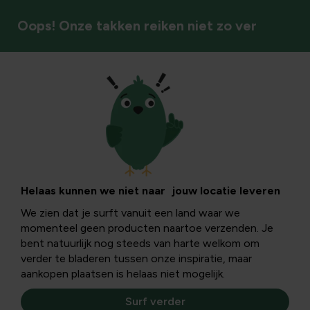
Oops! Onze takken reiken niet zo ver
Vogels
(Over)Last van
katten in de tuin?
Helaas kunnen we niet naar jouw locatie leveren
We zien dat je surft vanuit een land waar we
momenteel geen producten naartoe verzenden. Je
Katten
zijn meestal lief en schattig, en hun hoge
bent natuurlijk nog steeds van harte welkom om
aaibaarheidsfactor valt niet te ontkennen. Toch kunnen
verder te bladeren tussen onze inspiratie, maar
ze voor tuinliefhebbers soms behoorlijk vervelend zijn. Ze
aankopen plaatsen is helaas niet mogelijk.
graven kuilen, doen hun behoefte met bijhorende
geurhinder, vernielen planten, jagen op vogels of verjagen
Surf verder
ze, en maken 's nachts flink wat lawaai.
Genoeg redenen