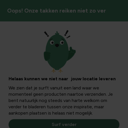
Oops! Onze takken reiken niet zo ver
Insecten & bestuivers
Vliegen bestrijden
in huis
Helaas kunnen we niet naar jouw locatie leveren
We zien dat je surft vanuit een land waar we
momenteel geen producten naartoe verzenden. Je
Iedereen heeft er wel eens last van... vliegen in huis. Maar
bent natuurlijk nog steeds van harte welkom om
gelukkig zijn er genoeg middeltjes om van deze vervelende
verder te bladeren tussen onze inspiratie, maar
insecten af te komen...
aankopen plaatsen is helaas niet mogelijk.
Surf verder