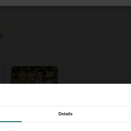
Details
ak is ook nog eens veel