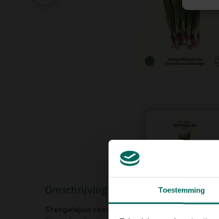
Omschrijving
Toestemming
Stengelajuin rood
goeit snel en makkelijk.
De sma