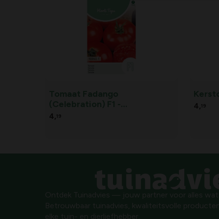
Tomaat Fadango
Kerst
(Celebration) F1 -
4,
19
Lycopersicon lycopersicum
4,
19
Ontdek Tuinadvies — jouw partner voor alles wat g
Betrouwbaar tuinadvies, kwaliteitsvolle producten
elke tuin- en dierliefhebber.