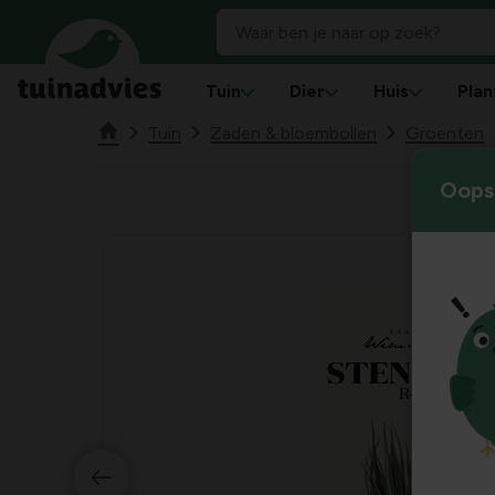
Tuin
Dier
Huis
Plan
Tuin
Zaden & bloembollen
Groenten
Oops!