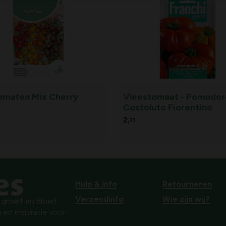
omaten Mix Cherry
Vleestomaat - Pomodor
Costoluto Fiorentino
2,
33
Hulp & info
Retourneren
Verzendinfo
Wie zijn wij?
roeit en bloeit.
 en inspiratie voor