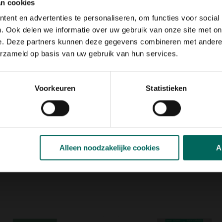
misbaar ingrediënt in de
an cookies
ls smaakmaker in een
ent en advertenties te personaliseren, om functies voor social
.
. Ook delen we informatie over uw gebruik van onze site met on
e. Deze partners kunnen deze gegevens combineren met andere i
aigeul van 0,5 cm diep te
erzameld op basis van uw gebruik van hun services.
 Houd een afstand van 10 cm
en rijke, goed doorlatende en
Voorkeuren
Statistieken
n passie voor moestuinieren,
e keuze uit meer dan 70
tie
heerlijke kruiden en zelfs
Alleen noodzakelijke cookies
A