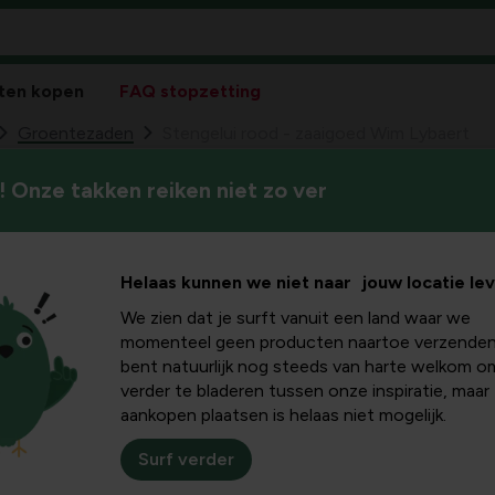
ten kopen
FAQ stopzetting
Groentezaden
Stengelui rood - zaaigoed Wim Lybaert
 Onze takken reiken niet zo ver
Stengelui
99
4,
Helaas kunnen we niet naar jouw locatie le
We zien dat je surft vanuit een land waar we
momenteel geen producten naartoe verzenden
bent natuurlijk nog steeds van harte welkom o
verder te bladeren tussen onze inspiratie, maar
aankopen plaatsen is helaas niet mogelijk.
Surf verder