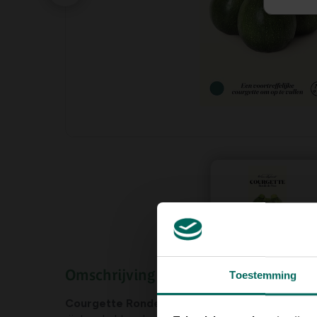
Omschrijving
Toestemming
Courgette Ronde de Nice
is een ronde variant