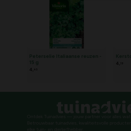
Peterselie Italiaanse reuzen -
Kerst
15 g
4,
19
4,
45
Ontdek Tuinadvies — jouw partner voor alles wat g
Betrouwbaar tuinadvies, kwaliteitsvolle producten
elke tuin- en dierliefhebber.