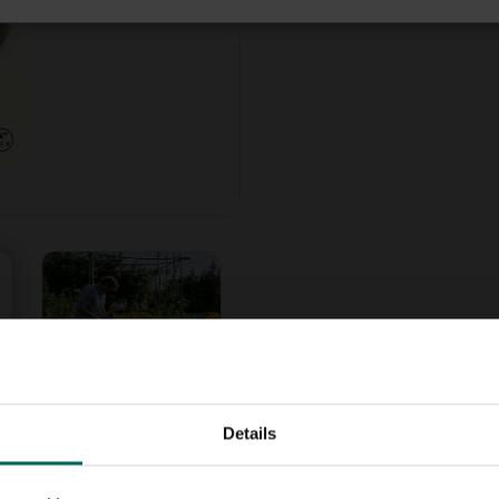
Details
, perfect om te vullen met