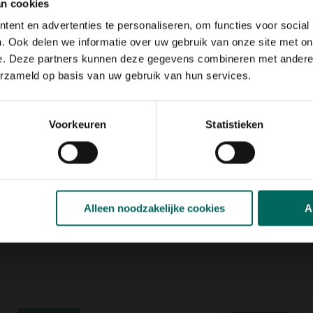
kun je ze zelfs rauw raspen en
an cookies
e hebben van een tennisbal
ent en advertenties te personaliseren, om functies voor social
n verwelken of geel worden,
. Ook delen we informatie over uw gebruik van onze site met on
e. Deze partners kunnen deze gegevens combineren met andere i
erzameld op basis van uw gebruik van hun services.
 per potje één zaadje, op een
 potgond, met de punt naar
de zaailingen vier blaadjes
rond
worden geplant. Reken op
Voorkeuren
Statistieken
er, compost en mest.
tie
n passie voor moestuinieren,
e keuze uit meer dan 70
heerlijke kruiden en zelfs
Alleen noodzakelijke cookies
A