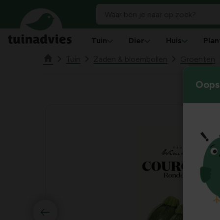
Tuin
Dier
Huis
Plan
Tuin
Zaden & bloembollen
Groenten
Oops!