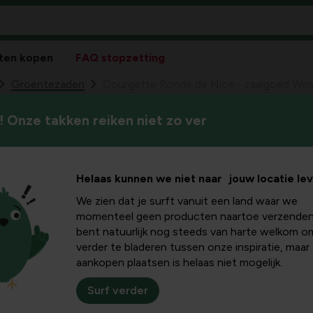
ten kopen
FAQ stopzetting
Groentezaden
Courgette Ronde de Nice - zaaigoed Wim
 Onze takken reiken niet zo ver
Courgette Ronde
49
4,
Lybaert
Helaas kunnen we niet naar jouw locatie le
We zien dat je surft vanuit een land waar we
momenteel geen producten naartoe verzenden
bent natuurlijk nog steeds van harte welkom o
verder te bladeren tussen onze inspiratie, maar
aankopen plaatsen is helaas niet mogelijk.
Surf verder