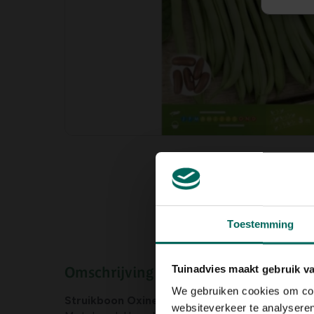
Toestemming
Tuinadvies maakt gebruik v
Omschrijving
We gebruiken cookies om cont
Struikboon Oxinel 2
is en heel productieve boon 
websiteverkeer te analyseren