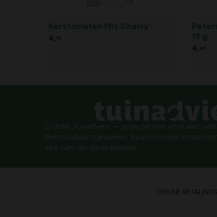
Kerstomaten Mix Cherry
Peters
15 g
4,
19
4,
45
Ontdek Tuinadvies — jouw partner voor alles wat g
Betrouwbaar tuinadvies, kwaliteitsvolle producten
elke tuin- en dierliefhebber.
ONLINE BETALING