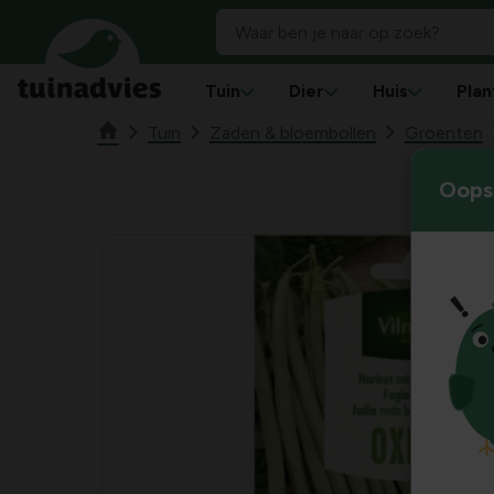
Tuin
Dier
Huis
Plan
Tuin
Zaden & bloembollen
Groenten
Oops!