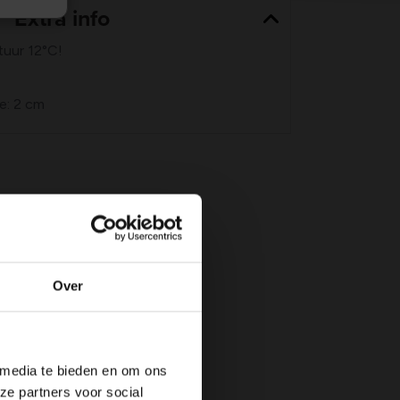
Extra info
tuur 12°C!
e: 2 cm
Over
 media te bieden en om ons
ze partners voor social