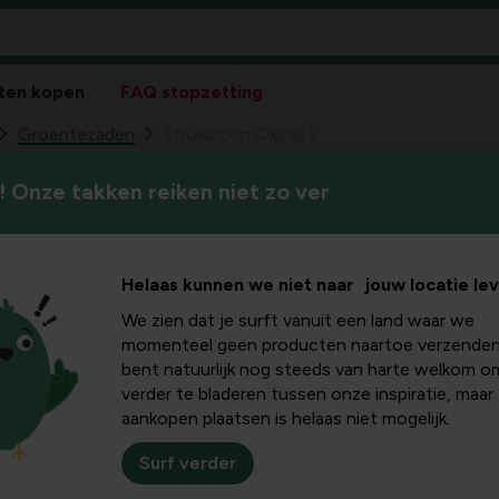
ten kopen
FAQ stopzetting
Groentezaden
Struikboon Oxinel 2
 Onze takken reiken niet zo ver
Helaas kunnen we niet naar jouw locatie le
We zien dat je surft vanuit een land waar we
momenteel geen producten naartoe verzenden
bent natuurlijk nog steeds van harte welkom o
verder te bladeren tussen onze inspiratie, maar
aankopen plaatsen is helaas niet mogelijk.
Surf verder