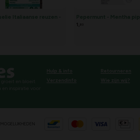
elie Italiaanse reuzen -
Pepermunt - Mentha pip
1,
83
Hulp & info
Retourneren
Verzendinfo
Wie zijn wij?
roeit en bloeit.
 en inspiratie voor
SMOGELIJKHEDEN