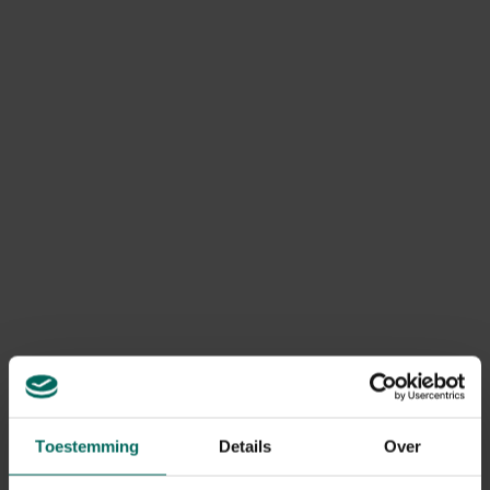
Toon meer
Product informatie
Art. nr.
200268069
Merk
Franchi
Gerelateerde Producten
Toestemming
Details
Over