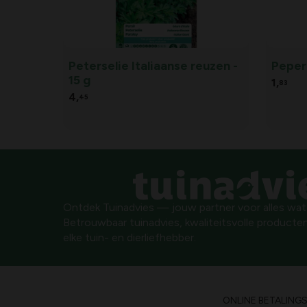
Peterselie Italiaanse reuzen -
Peper
15 g
1,
83
4,
45
Ontdek Tuinadvies — jouw partner voor alles wat g
Betrouwbaar tuinadvies, kwaliteitsvolle producten
elke tuin- en dierliefhebber.
ONLINE BETALING