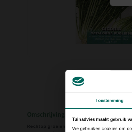
Toestemming
Omschrijving
Tuinadvies maakt gebruik v
Rechtop groeiende cichorei
met lange 'getande'
We gebruiken cookies om cont