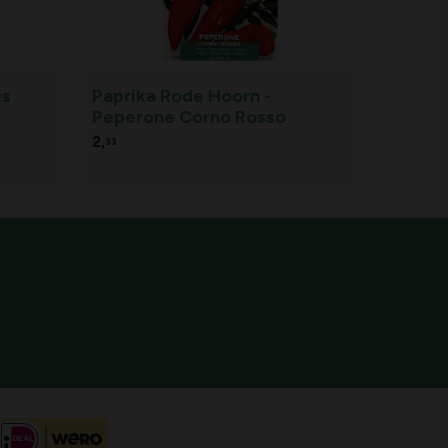
is
Paprika Rode Hoorn -
Peperone Corno Rosso
2,
33