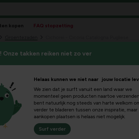
ten kopen
FAQ stopzetting
Groentezaden
Cichorei - Cicoria Catalogna Pugliese
 Onze takken reiken niet zo ver
Cichore
33
2,
Helaas kunnen we niet naar jouw locatie le
We zien dat je surft vanuit een land waar we
momenteel geen producten naartoe verzenden
bent natuurlijk nog steeds van harte welkom o
verder te bladeren tussen onze inspiratie, maar
aankopen plaatsen is helaas niet mogelijk.
Surf verder