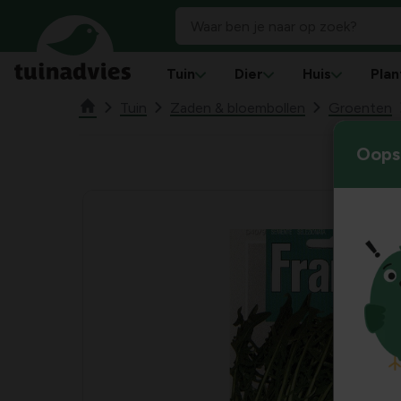
Tuin
Dier
Huis
Plan
Tuin
Zaden & bloembollen
Groenten
Oops!