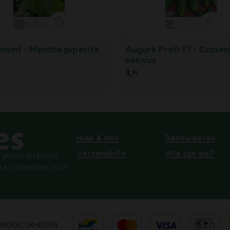
munt - Mentha piperita
Augurk Profi F1 - Cucum
sativus
3,
91
Hulp & info
Retourneren
Verzendinfo
Wie zijn wij?
roeit en bloeit.
 en inspiratie voor
SMOGELIJKHEDEN