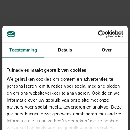
gemonteerde voegenkrabber
, dankzij de aanwezige
tegelrits kan je na het voegenkrabben ook onmiddellijk
Levering
gaan vegen. Op die manier worden verharde
oppervlakken supersnel gereinigd!
Levering aan huis
Gerelateerde Producten
Toestemming
Details
Over
Tuinadvies maakt gebruik van cookies
We gebruiken cookies om content en advertenties te
personaliseren, om functies voor social media te bieden
en om ons websiteverkeer te analyseren. Ook delen we
informatie over uw gebruik van onze site met onze
partners voor social media, adverteren en analyse. Deze
partners kunnen deze gegevens combineren met andere
informatie die u aan ze heeft verstrekt of die ze hebben
verzameld op basis van uw gebruik van hun services.