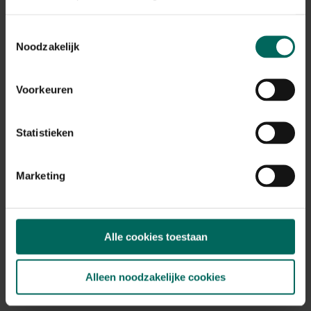
Toestemmingsselectie
Felco C12 kabelschaar voor het knippen van
Noodzakelijk
zware kabels, betonnetten,...
229,
-
Voorkeuren
Statistieken
Marketing
Alle cookies toestaan
Alleen noodzakelijke cookies