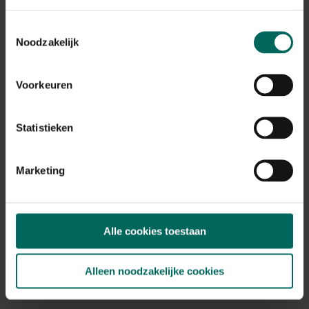
Bonsai etui met 6 tools
Toestemmingsselectie
Noodzakelijk
99,
99
Voorkeuren
Statistieken
Marketing
Alle cookies toestaan
Alleen noodzakelijke cookies
Felco C12 kabelschaar voor het knippen van