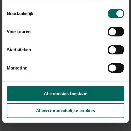
Toestemmingsselectie
Noodzakelijk
Birchmeier Aquanemix 1.25 V - doseersproeier
voor aaltjes
34,
49,
90
85
Voorkeuren
Statistieken
Marketing
Alle cookies toestaan
Alleen noodzakelijke cookies