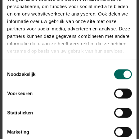
40 cm
personaliseren, om functies voor social media te bieden
109,
-
en om ons websiteverkeer te analyseren. Ook delen we
informatie over uw gebruik van onze site met onze
partners voor social media, adverteren en analyse. Deze
partners kunnen deze gegevens combineren met andere
informatie die u aan ze heeft verstrekt of die ze hebben
verzameld op basis van uw gebruik van hun services.
Toestemmingsselectie
Noodzakelijk
Voorkeuren
Statistieken
Bloembollenmand stapelbaar - 31,5 cm
Marketing
1,
99