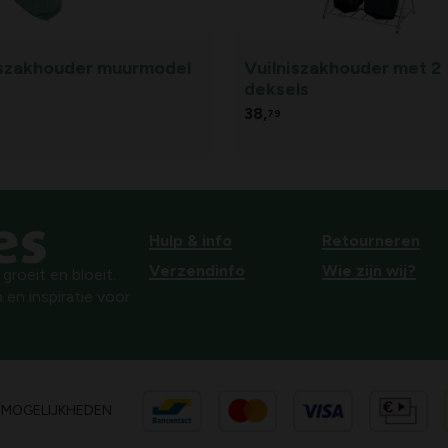
iszakhouder muurmodel
Vuilniszakhouder met 2
deksels
38,
79
Hulp & info
Retourneren
Verzendinfo
Wie zijn wij?
roeit en bloeit.
 en inspiratie voor
SMOGELIJKHEDEN