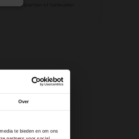
llen van potplanten of tuinkruiden
Over
 media te bieden en om ons
ze partners voor social