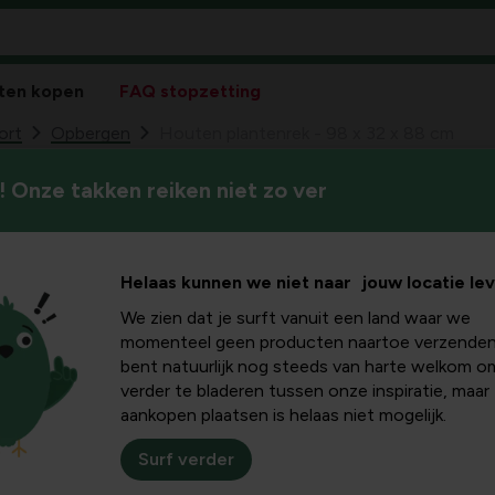
ten kopen
FAQ stopzetting
ort
Opbergen
Houten plantenrek - 98 x 32 x 88 cm
 Onze takken reiken niet zo ver
Houten
99
69,
Helaas kunnen we niet naar jouw locatie le
We zien dat je surft vanuit een land waar we
momenteel geen producten naartoe verzenden
bent natuurlijk nog steeds van harte welkom o
verder te bladeren tussen onze inspiratie, maar
aankopen plaatsen is helaas niet mogelijk.
Surf verder
Plus- en minpu