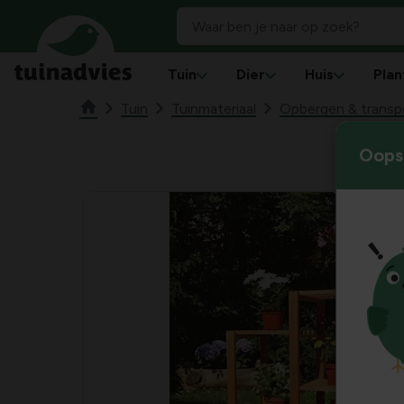
Tuin
Dier
Huis
Plan
Tuin
Tuinmateriaal
Opbergen & transp
Oops!