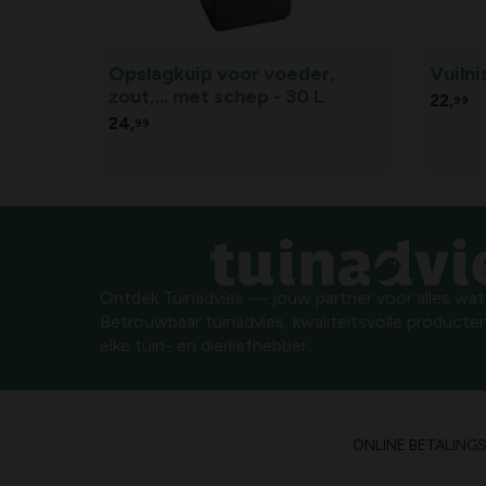
Opslagkuip voor voeder,
Vuiln
zout,... met schep - 30 L
22,
99
24,
99
Ontdek Tuinadvies — jouw partner voor alles wat g
Betrouwbaar tuinadvies, kwaliteitsvolle producten
elke tuin- en dierliefhebber.
ONLINE BETALING