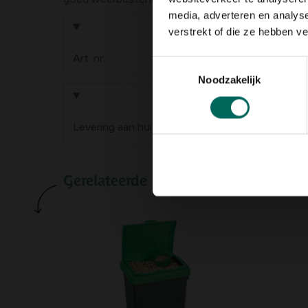
media, adverteren en analys
Product informa
verstrekt of die ze hebben v
Art. nr.
200267122
Toestemmingsselectie
Noodzakelijk
Levering
Levering aan huis
Gerelateerde Producten