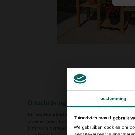
Toestemming
Omschrijving
Dit
houten plantenrek
is de perfecte setting voor
Tuinadvies maakt gebruik v
bloemenpracht of andere decoratieve elementen o
We gebruiken cookies om cont
Het rek is gemaakt van kwalitatief geïmpregneer
goed weerbestendig.
websiteverkeer te analyseren