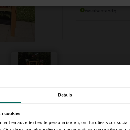
Ideaal voor het uitsta
Weerbestendig
Details
 een kleurrijke verticale
an cookies
p het terras of het balkon.
ent en advertenties te personaliseren, om functies voor social
d hout met een
honingkleur
,
. Ook delen we informatie over uw gebruik van onze site met on