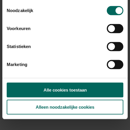
Toestemmingsselectie
Rek met 5 legborden kunststof - 185 x 120 x
Noodzakelijk
40 cm
109,
-
Voorkeuren
Statistieken
Marketing
Alle cookies toestaan
Alleen noodzakelijke cookies
Vuilniszakhouder met 2 deksels