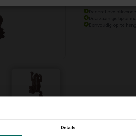
Plus- en minpu
Decoratieve blikvanger 
Duurzaam gietijzer me
Eenvoudig op te hang
Details
ante
Esschert Design