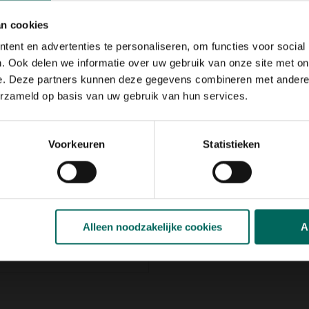
oestbruine afwerking voegt
er temperatuurmetingen tussen
an cookies
 nodig hebt om het weer in de
ent en advertenties te personaliseren, om functies voor social
. Ook delen we informatie over uw gebruik van onze site met on
ze thermometer duurzaam en
e. Deze partners kunnen deze gegevens combineren met andere i
et handige ophanggaatje aan de
erzameld op basis van uw gebruik van hun services.
r te bevestigen.
Voorkeuren
Statistieken
tie
Alleen noodzakelijke cookies
A