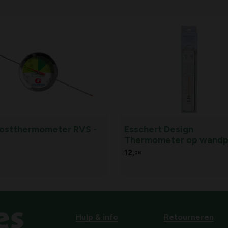
stthermometer RVS -
Esschert Design
Thermometer op wandpl
45 cm
12,
08
Hulp & info
Retourneren