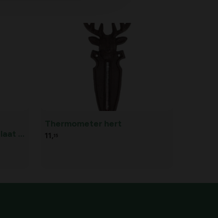
Thermometer hert
aat -
11,
15