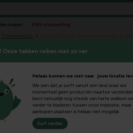
ten kopen
FAQ stopzetting
Thermometers
Esschert Design Thermometer kikker in giet
 Onze takken reiken niet zo ver
Esschert Design
49
7,
gietijzer
Helaas kunnen we niet naar jouw locatie le
We zien dat je surft vanuit een land waar we
momenteel geen producten naartoe verzenden
bent natuurlijk nog steeds van harte welkom o
verder te bladeren tussen onze inspiratie, maar
aankopen plaatsen is helaas niet mogelijk.
Surf verder