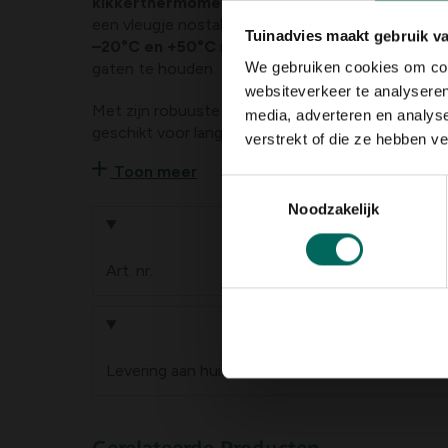
kikkerthermometer van gietijzer
. De antiek-r
een vleugje nostalgie toe, terwijl de thermomet
Tuinadvies maakt gebruik v
–20°C en +50°C
mogelijk maakt - precies wat je
gaten te houden.
We gebruiken cookies om cont
websiteverkeer te analyseren
Met zijn robuuste gietijzeren constructie is de
media, adverteren en analys
geschikt voor langdurig buitengebruik. Dankzij h
verstrekt of die ze hebben v
achterzijde is hij eenvoudig aan een haak of spijke
Toon meer
Toestemmingsselectie
Noodzakelijk
Product informa
Art. nr.
200216509
Levering
Levering aan huis