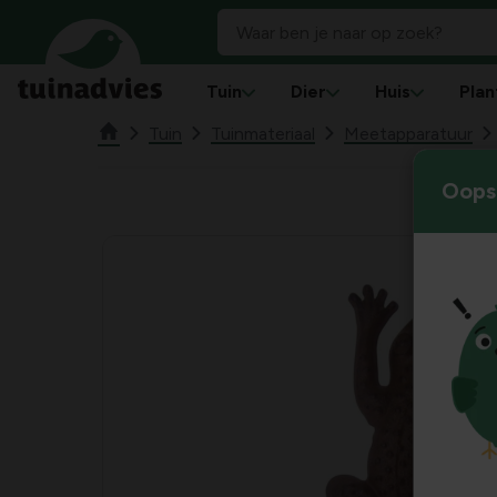
Tuin
Dier
Huis
Plan
Tuin
Tuinmateriaal
Meetapparatuur
Oops!