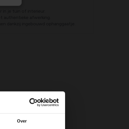
nten
in je tuin of interieur.
t authentieke afwerking.
en dankzij ingebouwd ophanggaatje.
Over