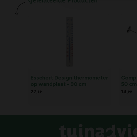
Gerelateerde Producten
Esschert Design thermometer
Compo
op wandplaat - 90 cm
50 cm
27,
14,
89
99