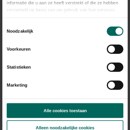
informatie die u aan ze heeft verstrekt of die ze hebben
verzameld op basis van uw gebruik van hun services.
Toestemmingsselectie
Noodzakelijk
Esschert Design deurklopper met vogel -
Voorkeuren
gietijzer
9,
29
Statistieken
Marketing
Alle cookies toestaan
Alleen noodzakelijke cookies