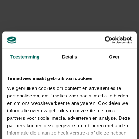
twee weken
Vermengen met 5 liter vijverwater en 2 à 3 uren
laten rusten
Gebruiken boven de 10°C!
Gerelateerde Producten
Toestemming
Details
Over
Tuinadvies maakt gebruik van cookies
We gebruiken cookies om content en advertenties te
personaliseren, om functies voor social media te bieden
en om ons websiteverkeer te analyseren. Ook delen we
informatie over uw gebruik van onze site met onze
partners voor social media, adverteren en analyse. Deze
partners kunnen deze gegevens combineren met andere
informatie die u aan ze heeft verstrekt of die ze hebben