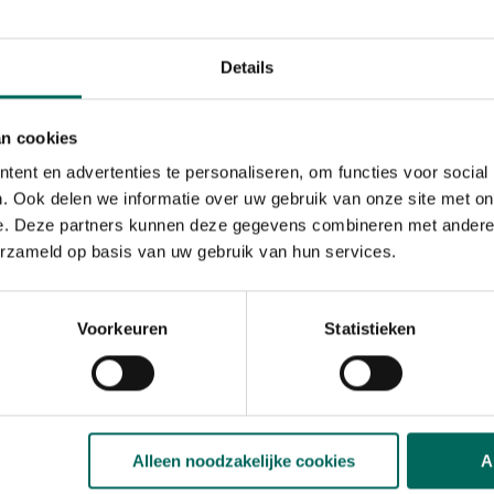
chouwd als sociale dieren
n en de vissen te observeren.
en een ware belevenis voor
Details
pel op het water drijft, vaak
an cookies
elden op. Het van dichtbij
ent en advertenties te personaliseren, om functies voor social
roegtijdig ontdekken van zieke
. Ook delen we informatie over uw gebruik van onze site met on
e. Deze partners kunnen deze gegevens combineren met andere i
erzameld op basis van uw gebruik van hun services.
tie
Voorkeuren
Statistieken
Alleen noodzakelijke cookies
A