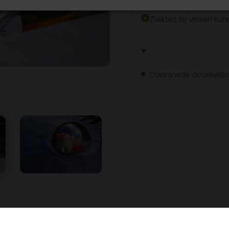
Ideaal om jouw vissen
Ziektes bij vissen k
Doorsnede doorkijkbol