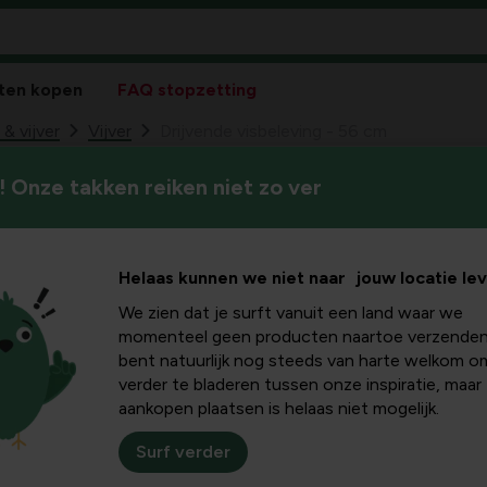
ten kopen
FAQ stopzetting
 vijver
Vijver
Drijvende visbeleving - 56 cm
 Onze takken reiken niet zo ver
Helaas kunnen we niet naar jouw locatie le
We zien dat je surft vanuit een land waar we
momenteel geen producten naartoe verzenden
bent natuurlijk nog steeds van harte welkom o
verder te bladeren tussen onze inspiratie, maar
aankopen plaatsen is helaas niet mogelijk.
Surf verder
Plus- en minpu