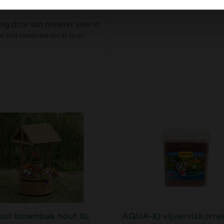
s
erig door van onderaf voer in
 de bol meenemen in hun
ut bloembak hout XL
AQUA-KI vijverviskorrel