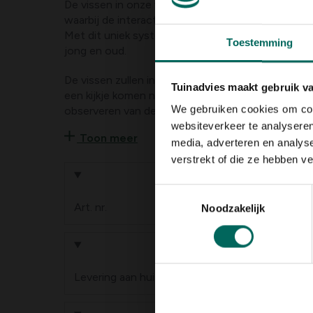
De vissen in onze vijver worden steeds vaker bes
waarbij de interactie verder gaat dan het voedere
Met dit uniek systeem wordt het kijken naar viss
Toestemming
jong en oud.
De vissen zullen in de
doorkijkbol
die als een koe
Tuinadvies maakt gebruik v
een kijkje komen nemen en dat levert prachtige be
We gebruiken cookies om cont
observeren van de vissen is ook ideaal voor het v
vissen.
websiteverkeer te analyseren
Toon meer
media, adverteren en analys
verstrekt of die ze hebben v
Product informa
Toestemmingsselectie
Art. nr.
200267523
Noodzakelijk
Levering
Levering aan huis