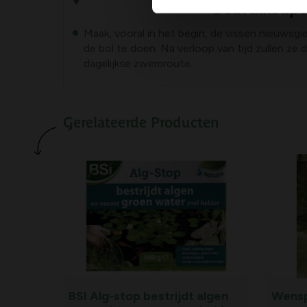
Gebruikstip
Maak, vooral in het begin, de vissen nieuwsgi
de bol te doen. Na verloop van tijd zullen ze
dagelijkse zwemroute.
Gerelateerde Producten
BSI Alg-stop bestrijdt algen
Wensp