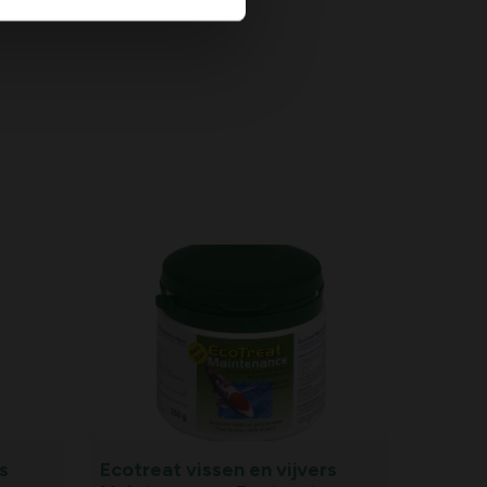
s
Ecotreat vissen en vijvers