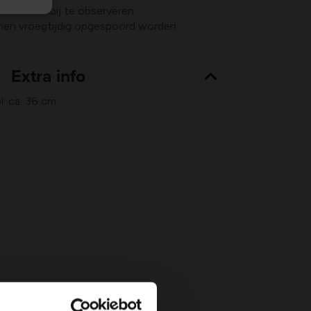
 van dichtbij te observeren
unnen vroegtijdig opgespoord worden
Extra info
: ca. 36 cm