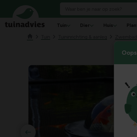
Tuin
Dier
Huis
Plan
Tuin
Tuininrichting & aanleg
Zwembad &
Oops!