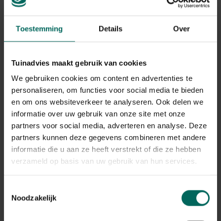
Art. nr.
200160430
Toestemming
Details
Over
Levering
Levering aan huis
Tuinadvies maakt gebruik van cookies
We gebruiken cookies om content en advertenties te
Gebruikstips
personaliseren, om functies voor social media te bieden
Koel en droog bewaren.
en om ons websiteverkeer te analyseren. Ook delen we
informatie over uw gebruik van onze site met onze
Serveer dit voer enkele malen per dag en met een
partners voor social media, adverteren en analyse. Deze
hoeveelheid die in enkele minuten volledig wordt
partners kunnen deze gegevens combineren met andere
opgenomen.
informatie die u aan ze heeft verstrekt of die ze hebben
Kan het hele jaar worden gevoerd tot een
verzameld op basis van uw gebruik van hun services.
minimum water temperatuur van 5 graden.
Toestemmingsselectie
Noodzakelijk
Gerelateerde Producten