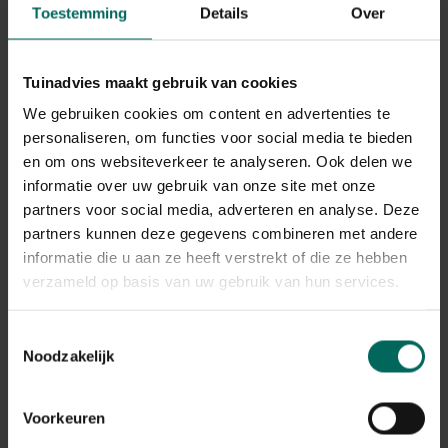
Toestemming
Details
Over
Tuinadvies maakt gebruik van cookies
We gebruiken cookies om content en advertenties te
personaliseren, om functies voor social media te bieden
en om ons websiteverkeer te analyseren. Ook delen we
Barbecook vleesklauwen RVS met houten
informatie over uw gebruik van onze site met onze
handvat
partners voor social media, adverteren en analyse. Deze
8,
99
partners kunnen deze gegevens combineren met andere
informatie die u aan ze heeft verstrekt of die ze hebben
verzameld op basis van uw gebruik van hun services.
Toestemmingsselectie
Noodzakelijk
Voorkeuren