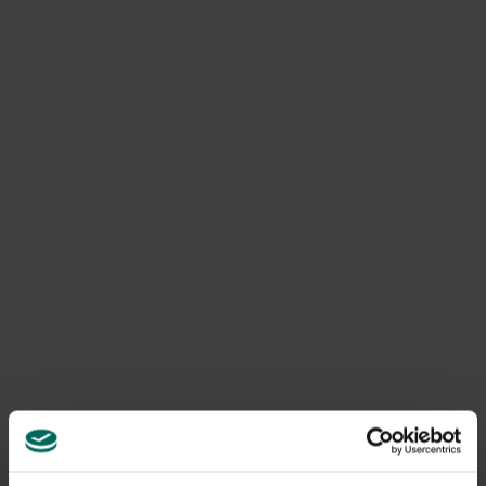
collectie. Met zowel witte (5 lumen wit licht) als
kleurveranderende leds.
Product informatie
Art. nr.
200267665
Levering
Levering aan huis
Gerelateerde Producten