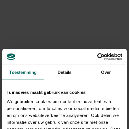
Toon meer
voor een
goede afwatering
van overtollig water. Zo
blijven je planten gezond én mooi.
Product informatie
Of je nu kiest voor petunia’s, geraniums of hangkruiden,
deze bloemenruif is een praktische en decoratieve
Art. nr.
200134369
aanvulling op jouw buitenruimte.
Merk
Esschert Design
Levering
Levering aan huis
Toestemming
Details
Over
Gerelateerde Producten
Tuinadvies maakt gebruik van cookies
We gebruiken cookies om content en advertenties te
personaliseren, om functies voor social media te bieden
en om ons websiteverkeer te analyseren. Ook delen we
informatie over uw gebruik van onze site met onze
partners voor social media, adverteren en analyse. Deze