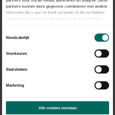
partners kunnen deze gegevens combineren met andere
informatie die u aan ze heeft verstrekt of die ze hebben
verzameld op basis van uw gebruik van hun services.
Toestemmingsselectie
Noodzakelijk
Voorkeuren
Ecopots Rotterdam Mid High 56 - grijs -
Ecopots Rotterdam Mid High 56 cm - grijs
88,
99
Statistieken
Marketing
Alle cookies toestaan