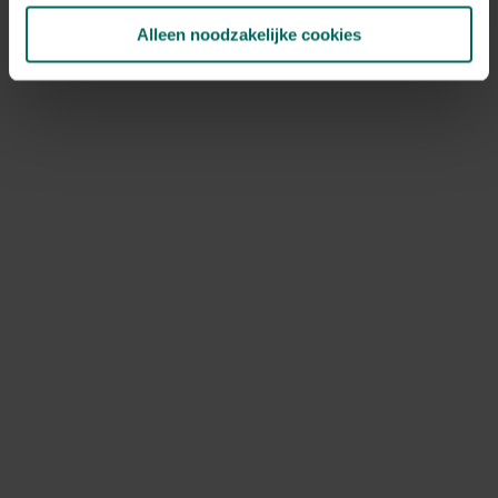
Alleen noodzakelijke cookies
Capi bloempot bol Rib NL 55 x 53 cm -
Antraciet
119,
-