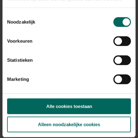
Toestemmingsselectie
Noodzakelijk
Ecopots Rotterdam Mid High 56 - grijs -
Ecopots Rotterdam Mid High 56 cm - grijs
Voorkeuren
88,
99
Statistieken
Marketing
Alle cookies toestaan
Alleen noodzakelijke cookies