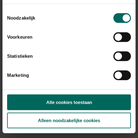
Toestemmingsselectie
Bloempot Square Rattan grijs - 40 x 40 x 75
Noodzakelijk
cm
59,
99
Voorkeuren
Statistieken
Marketing
Alle cookies toestaan
Alleen noodzakelijke cookies