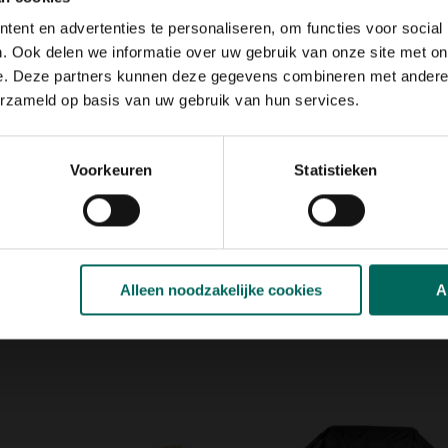
ten op de grill te leggen, om
 Een
stevige vork
met drie
ent en advertenties te personaliseren, om functies voor social
verleggen op de barbecue; en
. Ook delen we informatie over uw gebruik van onze site met on
 keer op de grill om te draaien.
e. Deze partners kunnen deze gegevens combineren met andere i
erzameld op basis van uw gebruik van hun services.
tie
Voorkeuren
Statistieken
Alleen noodzakelijke cookies
A