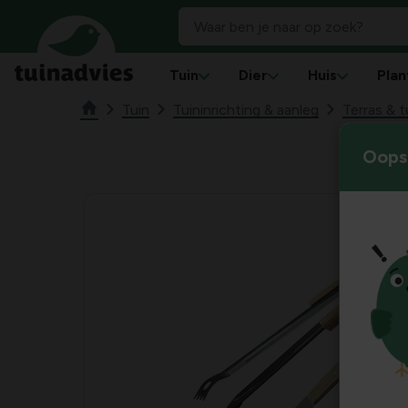
Tuin
Dier
Huis
Plan
Tuin
Tuininrichting & aanleg
Terras & 
Oops!