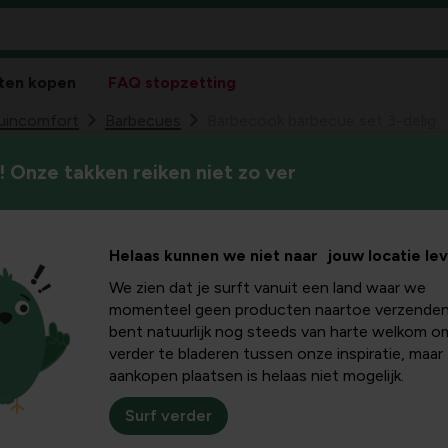
ten kopen
FAQ stopzetting
tuincomfort
Barbecues
Barbecook barbecue set 3-delig
 Onze takken reiken niet zo ver
Ba
19
Helaas kunnen we niet naar jouw locatie le
We zien dat je surft vanuit een land waar we
momenteel geen producten naartoe verzenden
bent natuurlijk nog steeds van harte welkom o
verder te bladeren tussen onze inspiratie, maar
aankopen plaatsen is helaas niet mogelijk.
Surf verder
Pakk