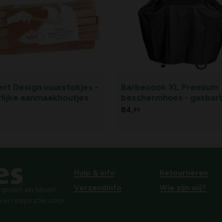
rt Design vuurstokjes -
Barbecook XL Premium
rlijke aanmaakhoutjes
beschermhoes - gasbar
84,
99
Hulp & info
Retourneren
Verzendinfo
Wie zijn wij?
roeit en bloeit.
 en inspiratie voor