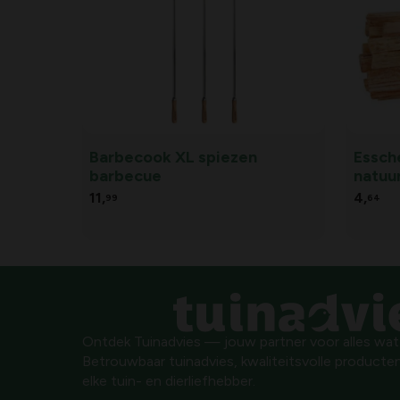
Barbecook XL spiezen
Essche
barbecue
natuu
11,
4,
99
64
Ontdek Tuinadvies — jouw partner voor alles wat g
Betrouwbaar tuinadvies, kwaliteitsvolle producten
elke tuin- en dierliefhebber.