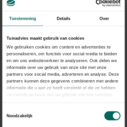
Toestemming
Details
Over
Tuinadvies maakt gebruik van cookies
We gebruiken cookies om content en advertenties te
personaliseren, om functies voor social media te bieden
en om ons websiteverkeer te analyseren. Ook delen we
informatie over uw gebruik van onze site met onze
partners voor social media, adverteren en analyse. Deze
partners kunnen deze gegevens combineren met andere
Esschert Design tuinkabouter om zelf te
informatie die u aan ze heeft verstrekt of die ze hebben
schilderen
verzameld op basis van uw gebruik van hun services.
6,
19
Toestemmingsselectie
Noodzakelijk