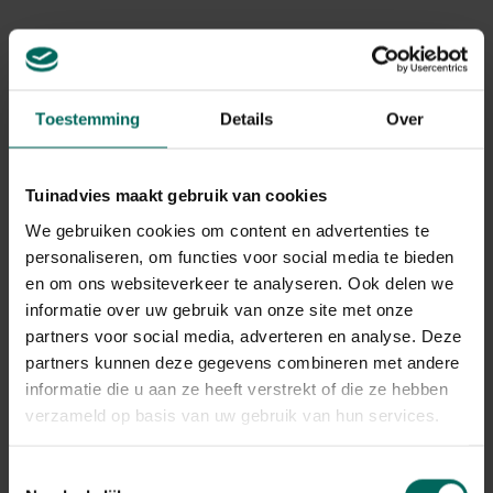
Levering aan huis
Gerelateerde Producten
Toestemming
Details
Over
Tuinadvies maakt gebruik van cookies
We gebruiken cookies om content en advertenties te
personaliseren, om functies voor social media te bieden
en om ons websiteverkeer te analyseren. Ook delen we
informatie over uw gebruik van onze site met onze
partners voor social media, adverteren en analyse. Deze
partners kunnen deze gegevens combineren met andere
informatie die u aan ze heeft verstrekt of die ze hebben
verzameld op basis van uw gebruik van hun services.
Toestemmingsselectie
Uil op stam levensecht