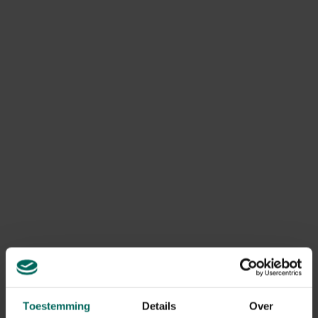
zoals Mickey Mouse en Tinkerbell, en maak van elke dag
een onvergetelijk avontuur vol lachen, leren en
ontdekken!
Product informatie
Art. nr.
200265851
Merk
Disney
Gerelateerde Producten
Toestemming
Details
Over