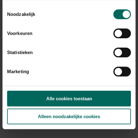
Toestemmingsselectie
Esschert Design gieter toekan
Noodzakelijk
9,
29
Voorkeuren
Statistieken
Marketing
Alle cookies toestaan
Alleen noodzakelijke cookies
Esschert Design kleurrijke zwerfvuilgrijper -
78 cm